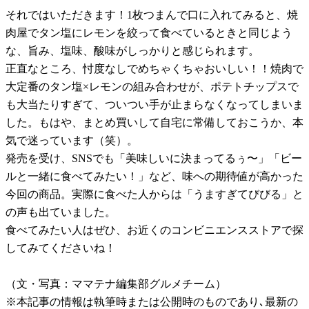
それではいただきます！1枚つまんで口に入れてみると、焼
肉屋でタン塩にレモンを絞って食べているときと同じよう
な、旨み、塩味、酸味がしっかりと感じられます。
正直なところ、忖度なしでめちゃくちゃおいしい！！焼肉で
大定番のタン塩×レモンの組み合わせが、ポテトチップスで
も大当たりすぎて、ついつい手が止まらなくなってしまいま
した。もはや、まとめ買いして自宅に常備しておこうか、本
気で迷っています（笑）。
発売を受け、SNSでも「美味しいに決まってるぅ〜」「ビー
ルと一緒に食べてみたい！」など、味への期待値が高かった
今回の商品。実際に食べた人からは「うますぎてびびる」と
の声も出ていました。
食べてみたい人はぜひ、お近くのコンビニエンスストアで探
してみてくださいね！
（文・写真：ママテナ編集部グルメチーム）
※本記事の情報は執筆時または公開時のものであり､最新の