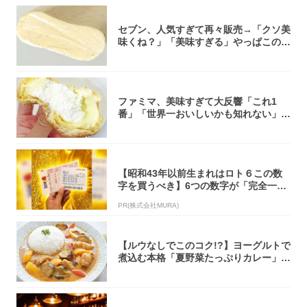
セブン、人気すぎて再々販売→「クソ美
味くね？」「美味すぎる」やっぱこのク
オリティ...
ファミマ、美味すぎて大反響「これ1
番」「世界一おいしいかも知れない」
「飲めそう」
【昭和43年以前生まれはロト６この数
字を買うべき】6つの数字が「完全一
致」する方...
PR(株式会社MURA)
【ルウなしでこのコク!?】ヨーグルトで
煮込む本格「夏野菜たっぷりカレー」作
ってみ...