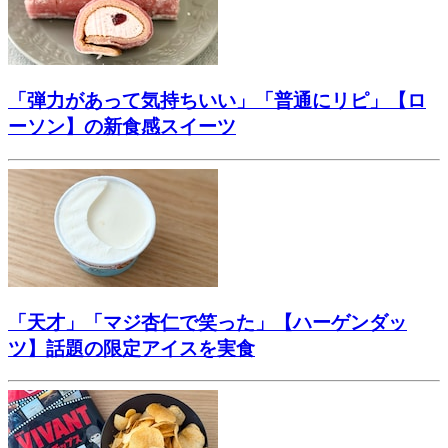
「弾力があって気持ちいい」「普通にリピ」【ロ
ーソン】の新食感スイーツ
「天才」「マジ杏仁で笑った」【ハーゲンダッ
ツ】話題の限定アイスを実食