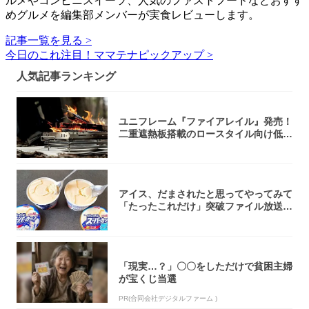
ルメやコンビニスイーツ、人気のファストフードなどおすす
めグルメを編集部メンバーが実食レビューします。
記事一覧を見る >
今日のこれ注目！ママテナピックアップ >
人気記事ランキング
ユニフレーム『ファイアレイル』発売！
二重遮熱板搭載のロースタイル向け低型
焚き火台
アイス、だまされたと思ってやってみて
「たったこれだけ」突破ファイル放送で
大注目！...
「現実…？」〇〇をしただけで貧困主婦
が宝くじ当選
PR(合同会社デジタルファーム )