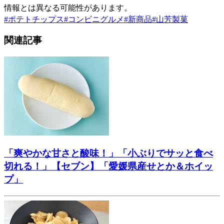
情報とは異なる可能性があります。
#
ポテトチップス
#
コンビニグルメ
#
新商品
#
山芳製菓
関連記事
「爽やかな甘さと酸味！」「小ぶりでサッと食べ
切れる！」【セブン】「愛媛県産せとか＆ホイッ
プ」