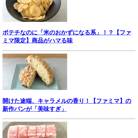
ポテチなのに「米のおかずになる系」！？【ファ
ミマ限定】商品がハマる味
開けた途端、キャラメルの香り！【ファミマ】の
新作パンが「美味すぎ」