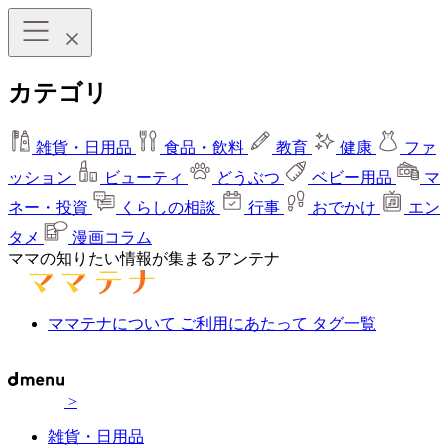
カテゴリ
雑貨・日用品
食品・飲料
教育
健康
ファ
ッション
ビューティ
どうぶつ
ベビー用品
マ
ネー・投資
くらしの相談
行事
おでかけ
エン
タメ
漫画コラム
ママの知りたい情報が集まるアンテナ
ママテナについて
ご利用にあたって
タグ一覧
>
雑貨・日用品