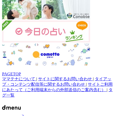
PAGETOP
ママテナについて
|
サイトに関するお問い合わせ
|
タイアッ
プ・コンテンツ配信等に関するお問い合わせ
|
サイトご利用
にあたって（ご利用端末からの外部送信のご案内含む）
|
タ
グ一覧
>