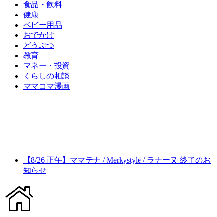
食品・飲料
健康
ベビー用品
おでかけ
どうぶつ
教育
マネー・投資
くらしの相談
ママコマ漫画
【8/26 正午】ママテナ / Merkystyle / ラナーヌ 終了のお
知らせ