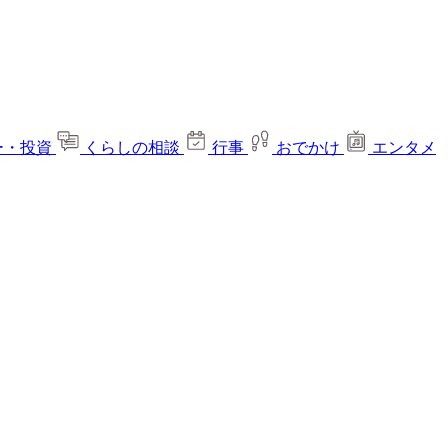
ー・投資
くらしの相談
行事
おでかけ
エンタメ