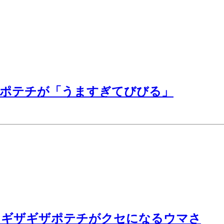
のポテチが「うますぎてびびる」
】ギザギザポテチがクセになるウマさ