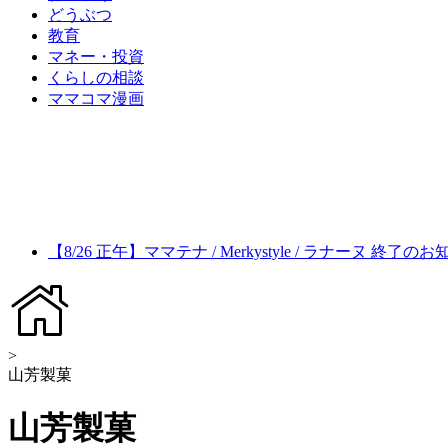
どうぶつ
教育
マネー・投資
くらしの相談
ママコマ漫画
【8/26 正午】ママテナ / Merkystyle / ラナーヌ 終了の
>
山芳製菓
山芳製菓