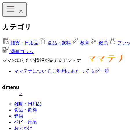
カテゴリ
雑貨・日用品
食品・飲料
教育
健康
ファ
漫画コラム
ママの知りたい情報が集まるアンテナ
ママテナについて
ご利用にあたって
タグ一覧
>
雑貨・日用品
食品・飲料
健康
ベビー用品
おでかけ