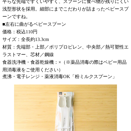
平らな先端ですくいやすく、スプーンに食べ物が残りにくい
浅型形状を採用。細部にまでこだわりが詰まったベビースプ
ーンですね。
■左右に曲がるベビースプーン
価格：税込110円
サイズ：全長約13.3cm
材質：先端部・上部／ポリプロピレン、中央部／熱可塑性エ
ラストマー、芯材／鋼線
食器洗浄機・食器乾燥機：×（※薬品消毒の際はベビー用品
用消毒液をご使用ください）
煮沸・電子レンジ・薬液消毒OK「粉ミルクスプーン」