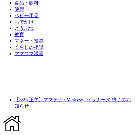
食品・飲料
健康
ベビー用品
おでかけ
どうぶつ
教育
マネー・投資
くらしの相談
ママコマ漫画
【8/26 正午】ママテナ / Merkystyle / ラナーヌ 終了のお
知らせ