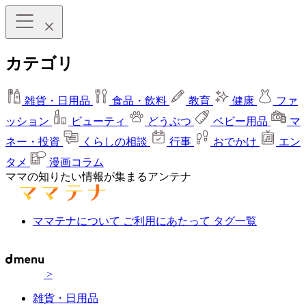
カテゴリ
雑貨・日用品
食品・飲料
教育
健康
ファ
ッション
ビューティ
どうぶつ
ベビー用品
マ
ネー・投資
くらしの相談
行事
おでかけ
エン
タメ
漫画コラム
ママの知りたい情報が集まるアンテナ
ママテナについて
ご利用にあたって
タグ一覧
>
雑貨・日用品