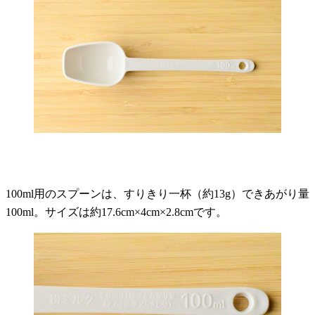
100ml用のスプーンは、すりきり一杯（約13g）できあがり量
100ml。サイズは約17.6cm×4cm×2.8cmです。