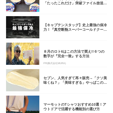
「たったこれだけ」突破ファイル放送で
大注目！...
【キャプテンスタッグ】史上最強の保冷
力！『真空断熱スーパーコールドクーラ
ーボック...
８月のロト6はこの方法で買え!!６つの
数字が『完全一致』する方法
PR(株式会社MURA)
セブン、人気すぎて再々販売→「クソ美
味くね？」「美味すぎる」やっぱこのク
オリティ...
マーモットのTシャツおすすめ10選！ア
ウトドアで活躍する機能別の選び方