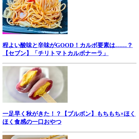
程よい酸味と辛味がGOOD！カルボ要素は……？
【セブン】「チリトマトカルボナーラ」
一足早く秋がきた！？【ブルボン】もちもち×ほく
ほく食感の一口おやつ