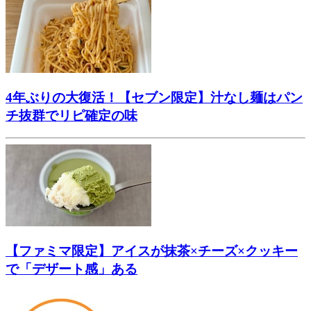
4年ぶりの大復活！【セブン限定】汁なし麺はパン
チ抜群でリピ確定の味
【ファミマ限定】アイスが抹茶×チーズ×クッキー
で「デザート感」ある