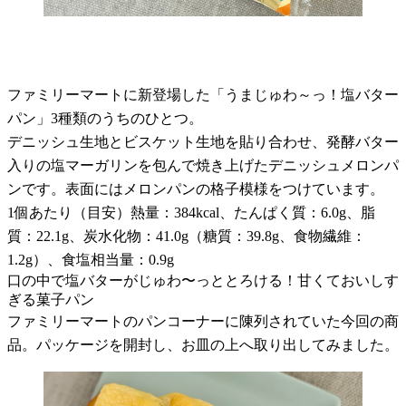
ファミリーマートに新登場した「うまじゅわ～っ！塩バター
パン」3種類のうちのひとつ。
デニッシュ生地とビスケット生地を貼り合わせ、発酵バター
入りの塩マーガリンを包んで焼き上げたデニッシュメロンパ
ンです。表面にはメロンパンの格子模様をつけています。
1個あたり（目安）熱量：384kcal、たんぱく質：6.0g、脂
質：22.1g、炭水化物：41.0g（糖質：39.8g、食物繊維：
1.2g）、食塩相当量：0.9g
口の中で塩バターがじゅわ〜っととろける！甘くておいしす
ぎる菓子パン
ファミリーマートのパンコーナーに陳列されていた今回の商
品。パッケージを開封し、お皿の上へ取り出してみました。