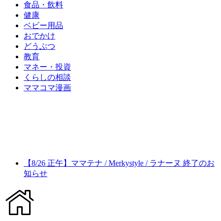
食品・飲料
健康
ベビー用品
おでかけ
どうぶつ
教育
マネー・投資
くらしの相談
ママコマ漫画
【8/26 正午】ママテナ / Merkystyle / ラナーヌ 終了のお
知らせ