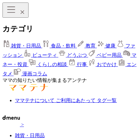
カテゴリ
雑貨・日用品
食品・飲料
教育
健康
ファ
ッション
ビューティ
どうぶつ
ベビー用品
マ
ネー・投資
くらしの相談
行事
おでかけ
エン
タメ
漫画コラム
ママの知りたい情報が集まるアンテナ
ママテナについて
ご利用にあたって
タグ一覧
>
雑貨・日用品