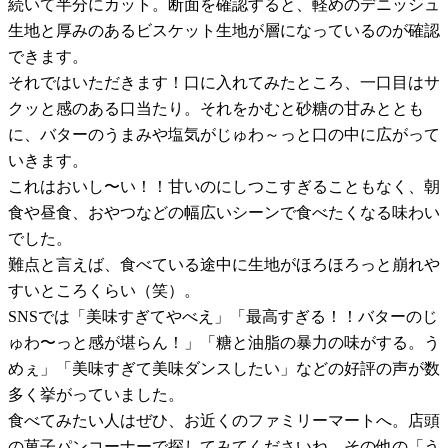
続いて半分にカット。断面を確認すると、軽めのデニッシュ
生地と厚みのあるビスケット生地が層になっているのが確認
できます。
それではいただきます！口に入れてみたところ、一口目はサ
クッと感のある口当たり。それをかむと砂糖の甘みととも
に、バターのうまみや塩気がじゅわ～っと口の中に広がって
いきます。
これはおいし〜い！！甘いのにしつこすぎることもなく、朝
食や昼食、おやつなどの幅広いシーンで食べたくなる味わい
でした。
難点と言えば、食べている途中に生地がほろほろっと崩れや
すいところくらい（笑）。
SNSでは「美味すぎてやべえ」「最高すぎる！！バターのじ
ゅわ〜っと感が堪らん！」「糖と油脂の暴力の味がする。う
めぇ」「美味すぎて美味ダンスしたい」などの好評の声が数
多く挙がっていました。
食べてみたい人はぜひ、お近くのファミリーマートへ。店頭
の菓子パンコーナーで探してみてくださいね。その他の「う