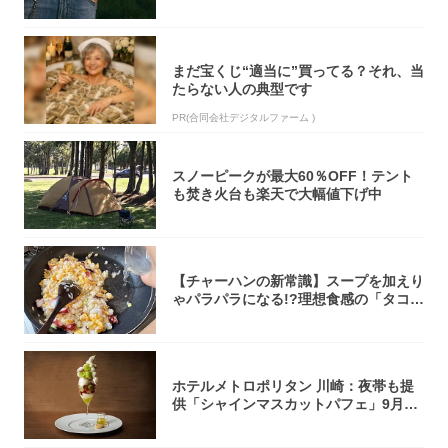
まだ宝くじ“適当に”買ってる？それ、当
たらない人の典型です
PR(合同会社デジタルファーム )
スノーピークが最大60％OFF！テント
も焚き火台も楽天で大幅値下げ中
【チャーハンの新常識】スープを加えり
ゃパラパラになる!?理想食感の「タコチ
ャーハ...
ホテルメトロポリタン 川崎：夜帯も提
供「シャインマスカットパフェ」9月1
日より3...