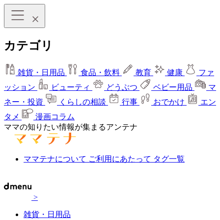
カテゴリ
雑貨・日用品
食品・飲料
教育
健康
ファ
ッション
ビューティ
どうぶつ
ベビー用品
マ
ネー・投資
くらしの相談
行事
おでかけ
エン
タメ
漫画コラム
ママの知りたい情報が集まるアンテナ
ママテナについて
ご利用にあたって
タグ一覧
>
雑貨・日用品