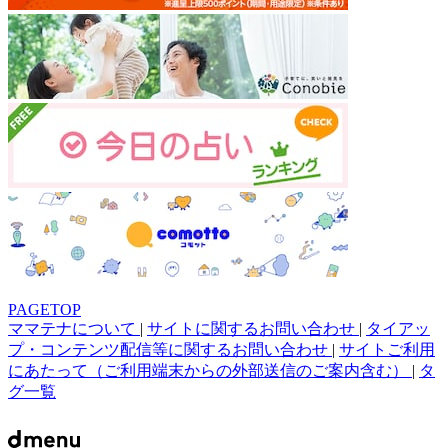
PAGETOP
ママテナについて
|
サイトに関するお問い合わせ
|
タイアッ
プ・コンテンツ配信等に関するお問い合わせ
|
サイトご利用
にあたって（ご利用端末からの外部送信のご案内含む）
|
タ
グ一覧