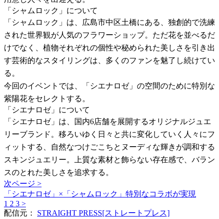
「シャムロック」について
「シャムロック」は、広島市中区土橋にある、独創的で洗練
された世界観が人気のフラワーショップ。ただ花を並べるだ
けでなく、植物それぞれの個性や秘められた美しさを引き出
す芸術的なスタイリングは、多くのファンを魅了し続けてい
る。
今回のイベントでは、「シエナロゼ」の空間のために特別な
紫陽花をセレクトする。
「シエナロゼ」について
「シエナロゼ」は、国内6店舗を展開するオリジナルジュエ
リーブランド。移ろいゆく日々と共に変化していく人々にフ
ィットする、自然なつけごこちとヌーディな輝きが調和する
スキンジュエリー。上質な素材と飾らない存在感で、バラン
スのとれた美しさを追求する。
次ページ >
「シエナロゼ」×「シャムロック」特別なコラボが実現
1
2
3
>
配信元：
STRAIGHT PRESS[ストレートプレス]