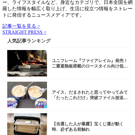
ー、ライフスタイルなど、身近なカテゴリで、日本全国を網
羅した情報を幅広く取り上げ、生活に役立つ情報をストレー
トに発信するニュースメディアです。
記事一覧を見る >
STRAIGHT PRESS >
人気記事ランキング
ユニフレーム『ファイアレイル』発売！
二重遮熱板搭載のロースタイル向け低型
焚き火台
アイス、だまされたと思ってやってみて
「たったこれだけ」突破ファイル放送で
大注目！...
【当選した人が暴露】宝くじ運が動く
時、必ずある前触れ