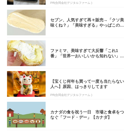
PR(合同会社デジタルファーム )
セブン、人気すぎて再々販売→「クソ美
味くね？」「美味すぎる」やっぱこのク
オリティ...
ファミマ、美味すぎて大反響「これ1
番」「世界一おいしいかも知れない」
「飲めそう」
【宝くじ何年も買って一度も当たらない
人へ】原因、はっきりしてます
PR(合同会社デジタルファーム )
カナダの食を祝う一日 市場と食卓をつ
なぐ「フード・デー」【カナダ】