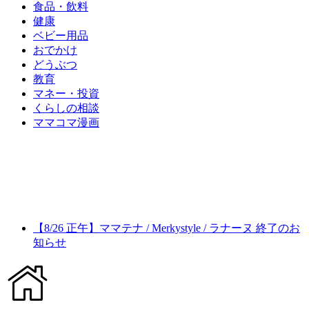
食品・飲料
健康
ベビー用品
おでかけ
どうぶつ
教育
マネー・投資
くらしの相談
ママコマ漫画
【8/26 正午】ママテナ / Merkystyle / ラナーヌ 終了のお
知らせ