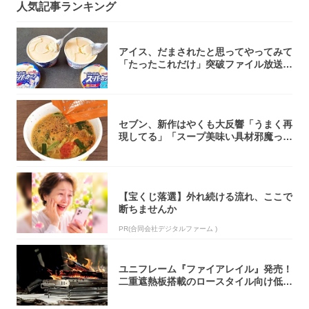
人気記事ランキング
アイス、だまされたと思ってやってみて
「たったこれだけ」突破ファイル放送で
大注目！...
セブン、新作はやくも大反響「うまく再
現してる」「スープ美味い具材邪魔って
くらい美...
【宝くじ落選】外れ続ける流れ、ここで
断ちませんか
PR(合同会社デジタルファーム )
ユニフレーム『ファイアレイル』発売！
二重遮熱板搭載のロースタイル向け低型
焚き火台