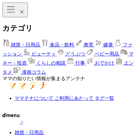
カテゴリ
雑貨・日用品
食品・飲料
教育
健康
ファ
ッション
ビューティ
どうぶつ
ベビー用品
マ
ネー・投資
くらしの相談
行事
おでかけ
エン
タメ
漫画コラム
ママの知りたい情報が集まるアンテナ
ママテナについて
ご利用にあたって
タグ一覧
>
雑貨・日用品