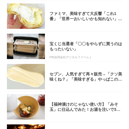
ファミマ、美味すぎて大反響「これ1
番」「世界一おいしいかも知れない」
「飲めそう」
宝くじ当選者「〇〇をやらずに買うのは
もったいない」
PR(合同会社デジタルファーム )
セブン、人気すぎて再々販売→「クソ美
味くね？」「美味すぎる」やっぱこのク
オリティ...
【福神漬けのじゃない使い方】「みそ
玉」に仕込んでみた！お湯を注いで30
秒で…朝の...