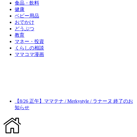
食品・飲料
健康
ベビー用品
おでかけ
どうぶつ
教育
マネー・投資
くらしの相談
ママコマ漫画
【8/26 正午】ママテナ / Merkystyle / ラナーヌ 終了のお
知らせ