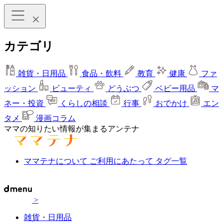
カテゴリ
雑貨・日用品
食品・飲料
教育
健康
ファ
ッション
ビューティ
どうぶつ
ベビー用品
マ
ネー・投資
くらしの相談
行事
おでかけ
エン
タメ
漫画コラム
ママの知りたい情報が集まるアンテナ
ママテナについて
ご利用にあたって
タグ一覧
>
雑貨・日用品