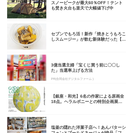
スノーピークが最大60％OFF！テント
も焚き火台も楽天で大幅値下げ中
セブンでもろ活！新作「焼きとうもろこ
しスムージー」が飲む新体験だった【東
京の一部...
3億当選主婦「宝くじ買う前に〇〇し
た」当選率上げる方法
PR(合同会社デジタルファーム )
【銀座・和光】6名の作家による原画全
18点。ヘラルボニーとの特別企画展「G
OOD...
塩釜の隠れた洋菓子店へ！あんバターシ
フォンとブールドネージュが絶品「フー