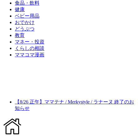
食品・飲料
健康
ベビー用品
おでかけ
どうぶつ
教育
マネー・投資
くらしの相談
ママコマ漫画
【8/26 正午】ママテナ / Merkystyle / ラナーヌ 終了のお
知らせ