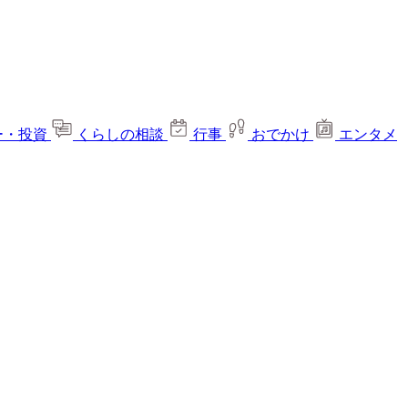
ー・投資
くらしの相談
行事
おでかけ
エンタメ