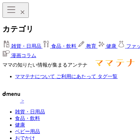
カテゴリ
雑貨・日用品
食品・飲料
教育
健康
ファ
漫画コラム
ママの知りたい情報が集まるアンテナ
ママテナについて
ご利用にあたって
タグ一覧
>
雑貨・日用品
食品・飲料
健康
ベビー用品
おでかけ