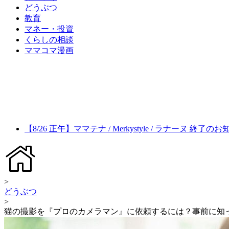
どうぶつ
教育
マネー・投資
くらしの相談
ママコマ漫画
【8/26 正午】ママテナ / Merkystyle / ラナーヌ 終了の
>
どうぶつ
>
猫の撮影を『プロのカメラマン』に依頼するには？事前に知