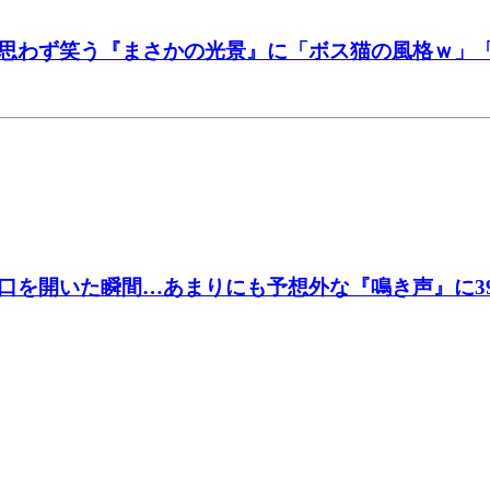
思わず笑う『まさかの光景』に「ボス猫の風格ｗ」
口を開いた瞬間…あまりにも予想外な『鳴き声』に3