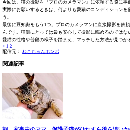
今回は、猫の撮影を『プロのカメラマン』に依頼する際に事
実際にお願いするときは、何よりも愛猫のコンディションを
う。
最後に豆知識をもう1つ。プロのカメラマンに直接撮影を依
んです。猫側にとっては最も安心して撮影に臨めるのではな
愛猫の性格や普段の様子を踏まえ、マッチした方法が見つか
<
1
2
配信元：
ねこちゃんホンポ
関連記事
朝、家事中のママ→保護子猫がひたすら後を追いか