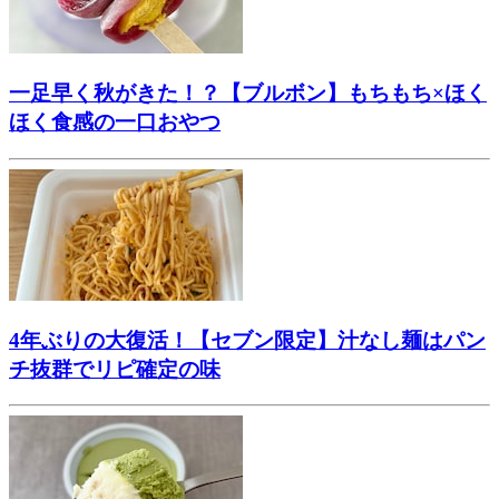
一足早く秋がきた！？【ブルボン】もちもち×ほく
ほく食感の一口おやつ
4年ぶりの大復活！【セブン限定】汁なし麺はパン
チ抜群でリピ確定の味