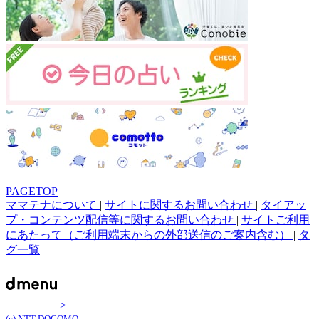
PAGETOP
ママテナについて
|
サイトに関するお問い合わせ
|
タイアッ
プ・コンテンツ配信等に関するお問い合わせ
|
サイトご利用
にあたって（ご利用端末からの外部送信のご案内含む）
|
タ
グ一覧
>
(c) NTT DOCOMO