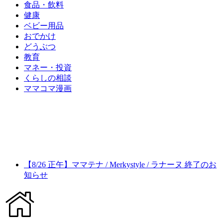
食品・飲料
健康
ベビー用品
おでかけ
どうぶつ
教育
マネー・投資
くらしの相談
ママコマ漫画
【8/26 正午】ママテナ / Merkystyle / ラナーヌ 終了のお
知らせ