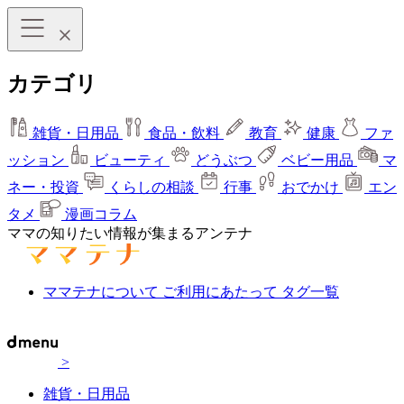
カテゴリ
雑貨・日用品
食品・飲料
教育
健康
ファ
ッション
ビューティ
どうぶつ
ベビー用品
マ
ネー・投資
くらしの相談
行事
おでかけ
エン
タメ
漫画コラム
ママの知りたい情報が集まるアンテナ
ママテナについて
ご利用にあたって
タグ一覧
>
雑貨・日用品