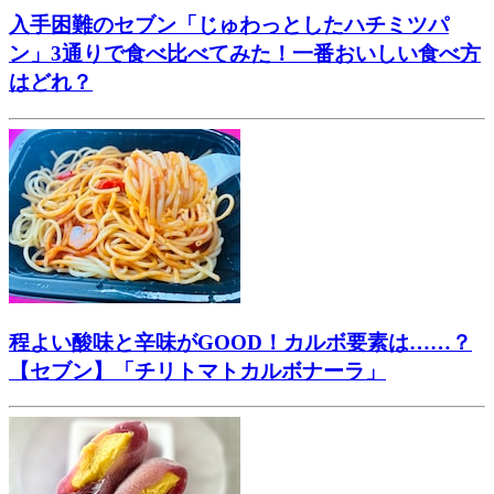
入手困難のセブン「じゅわっとしたハチミツパ
ン」3通りで食べ比べてみた！一番おいしい食べ方
はどれ？
程よい酸味と辛味がGOOD！カルボ要素は……？
【セブン】「チリトマトカルボナーラ」