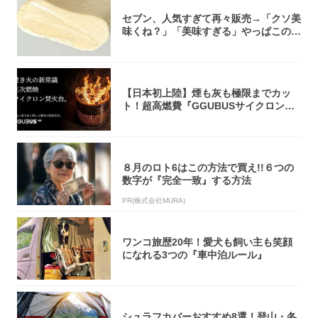
セブン、人気すぎて再々販売→「クソ美
味くね？」「美味すぎる」やっぱこのク
オリティ...
【日本初上陸】煙も灰も極限までカッ
ト！超高燃費『GGUBUSサイクロン焚
火台』が...
８月のロト6はこの方法で買え!!６つの
数字が『完全一致』する方法
PR(株式会社MURA)
ワンコ旅歴20年！愛犬も飼い主も笑顔
になれる3つの『車中泊ルール』
シュラフカバーおすすめ8選！登山・冬