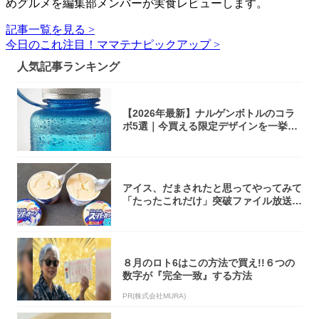
めグルメを編集部メンバーが実食レビューします。
記事一覧を見る >
今日のこれ注目！ママテナピックアップ >
人気記事ランキング
【2026年最新】ナルゲンボトルのコラ
ボ5選｜今買える限定デザインを一挙紹
介！
アイス、だまされたと思ってやってみて
「たったこれだけ」突破ファイル放送で
大注目！...
８月のロト6はこの方法で買え!!６つの
数字が『完全一致』する方法
PR(株式会社MURA)