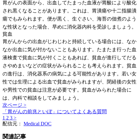
胃がんの表面から、出血してたまった血液が胃酸により酸化
され黒くなることがあります。これは、胃潰瘍や十二指腸潰
瘍でもみられます。便が黒く、生ぐさい、海苔の佃煮のよう
な性状となった場合、早めに消化器内科を受診しましょう。
貧血
胃がんからの出血がじわじわと持続している場合には、なか
なか出血に気が付かないこともあります。たまたま行った血
液検査で貧血に気が付くこともあれば、貧血が進行してだる
さやめまいなどの症状がみられることも考えられます。貧血
の進行は、消化器系の病気による可能性があります。若い女
性では生理による出血で貧血がみられますが、閉経後の女性
や男性での貧血は注意が必要です。貧血がみられた場合に
は、内科で相談をしてみましょう。
次ページ >
「胃がんの前兆といぼ」についてよくある質問
1
2
3
>
配信元：
Medical DOC
関連記事