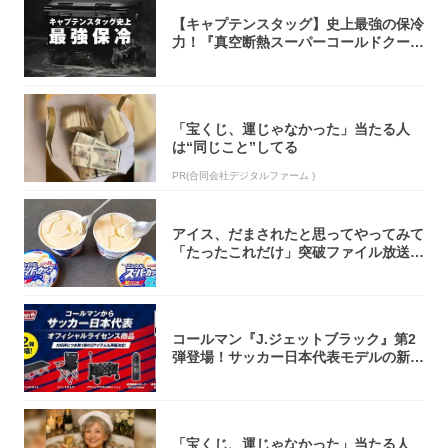
【キャプテンスタッグ】史上最強の保冷
力！『真空断熱スーパーコールドクーラ
ーボック...
「宝くじ、運じゃなかった」当たる人
は“同じこと”してる
PR(合同会社デジタルファーム )
アイス、だまされたと思ってやってみて
「たったこれだけ」突破ファイル放送で
大注目！...
コールマン『J.ジェットブラック』第2
弾登場！サッカー日本代表モデルの新作
5アイ...
「宝くじ、運じゃなかった」当たる人