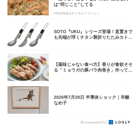
は“同じこと”してる
PR(合同会社デジタルファーム )
SOTO『UKU』シリーズ登場！直置きで
も先端が浮くチタン製折りたたみカトラ
リー
【薬味じゃない食べ方】香りが食欲そそ
る「ミョウガの豚バラ肉巻き」作ってみ
た！辛み...
2026年7月28日 半導体ショック｜辛酸
なめ子
Recommended by