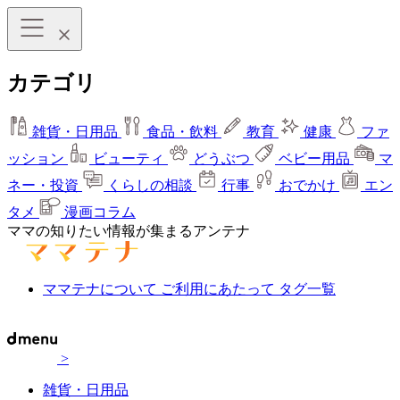
カテゴリ
雑貨・日用品
食品・飲料
教育
健康
ファ
ッション
ビューティ
どうぶつ
ベビー用品
マ
ネー・投資
くらしの相談
行事
おでかけ
エン
タメ
漫画コラム
ママの知りたい情報が集まるアンテナ
ママテナについて
ご利用にあたって
タグ一覧
>
雑貨・日用品