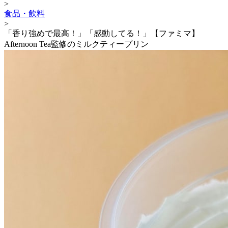
>
食品・飲料
>
「香り強めで最高！」「感動してる！」【ファミマ】
Afternoon Tea監修のミルクティープリン