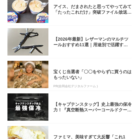
アイス、だまされたと思ってやってみて
「たったこれだけ」突破ファイル放送で
大注目！...
【2026年最新】レザーマンのマルチツ
ールおすすめ11選｜用途別で活躍する
モデル...
宝くじ当選者「〇〇をやらずに買うのは
もったいない」
PR(合同会社デジタルファーム )
【キャプテンスタッグ】史上最強の保冷
力！『真空断熱スーパーコールドクーラ
ーボック...
ファミマ、美味すぎて大反響「これ1