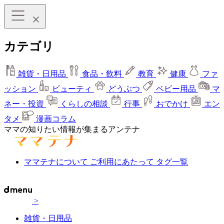
カテゴリ
雑貨・日用品
食品・飲料
教育
健康
ファ
ッション
ビューティ
どうぶつ
ベビー用品
マ
ネー・投資
くらしの相談
行事
おでかけ
エン
タメ
漫画コラム
ママの知りたい情報が集まるアンテナ
ママテナについて
ご利用にあたって
タグ一覧
>
雑貨・日用品