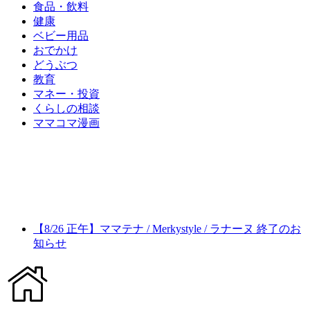
食品・飲料
健康
ベビー用品
おでかけ
どうぶつ
教育
マネー・投資
くらしの相談
ママコマ漫画
【8/26 正午】ママテナ / Merkystyle / ラナーヌ 終了のお
知らせ