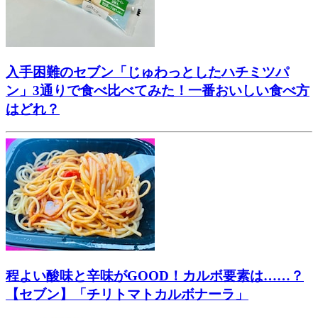
入手困難のセブン「じゅわっとしたハチミツパ
ン」3通りで食べ比べてみた！一番おいしい食べ方
はどれ？
程よい酸味と辛味がGOOD！カルボ要素は……？
【セブン】「チリトマトカルボナーラ」