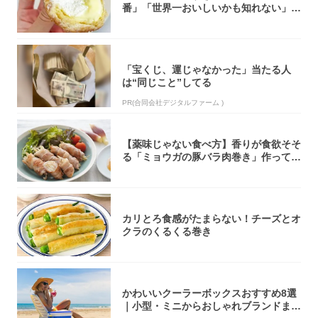
番」「世界一おいしいかも知れない」
「飲めそう」
「宝くじ、運じゃなかった」当たる人
は“同じこと”してる
PR(合同会社デジタルファーム )
【薬味じゃない食べ方】香りが食欲そそ
る「ミョウガの豚バラ肉巻き」作ってみ
た！辛み...
カリとろ食感がたまらない！チーズとオ
クラのくるくる巻き
かわいいクーラーボックスおすすめ8選
｜小型・ミニからおしゃれブランドまで