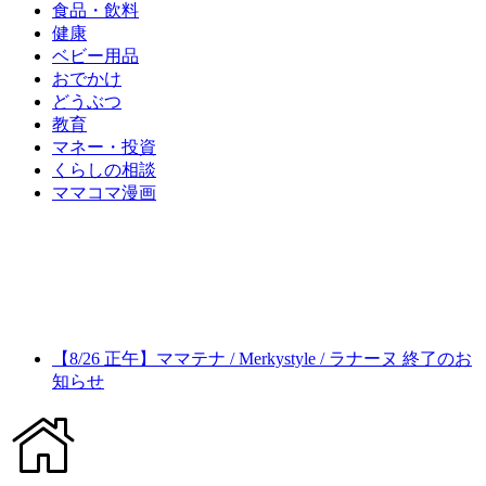
食品・飲料
健康
ベビー用品
おでかけ
どうぶつ
教育
マネー・投資
くらしの相談
ママコマ漫画
【8/26 正午】ママテナ / Merkystyle / ラナーヌ 終了のお
知らせ