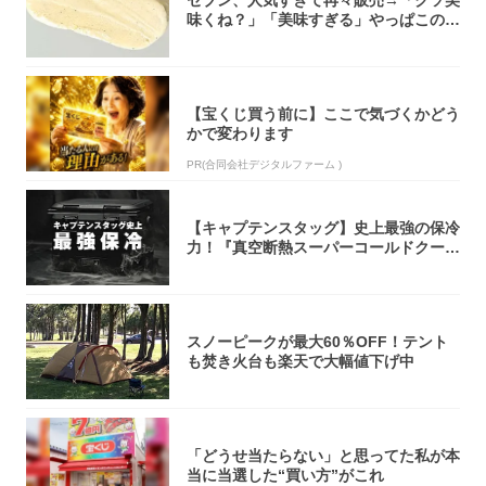
味くね？」「美味すぎる」やっぱこのク
オリティ...
【宝くじ買う前に】ここで気づくかどう
かで変わります
PR(合同会社デジタルファーム )
【キャプテンスタッグ】史上最強の保冷
力！『真空断熱スーパーコールドクーラ
ーボック...
スノーピークが最大60％OFF！テント
も焚き火台も楽天で大幅値下げ中
「どうせ当たらない」と思ってた私が本
当に当選した“買い方”がこれ