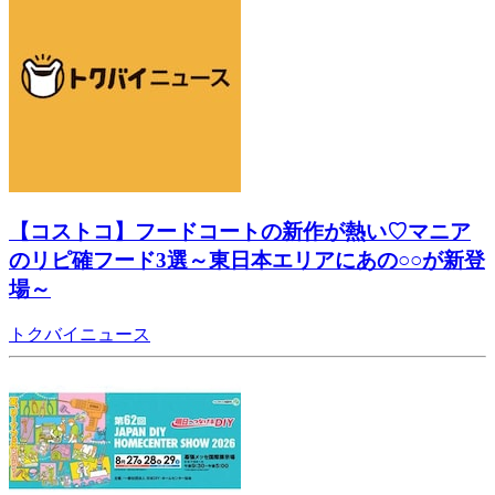
【コストコ】フードコートの新作が熱い♡マニア
のリピ確フード3選～東日本エリアにあの○○が新登
場～
トクバイニュース