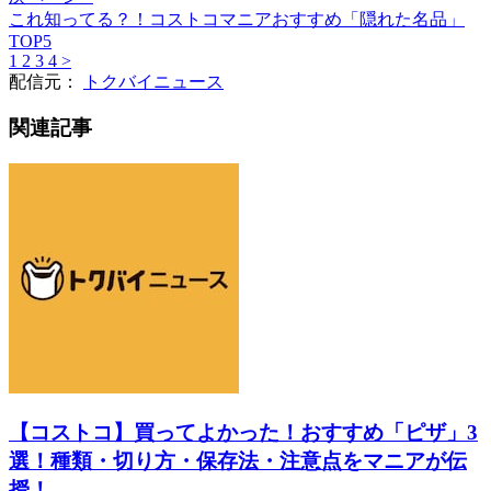
これ知ってる？！コストコマニアおすすめ「隠れた名品」
TOP5
1
2
3
4
>
配信元：
トクバイニュース
関連記事
【コストコ】買ってよかった！おすすめ「ピザ」3
選！種類・切り方・保存法・注意点をマニアが伝
授！