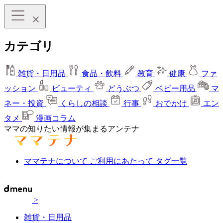
カテゴリ
雑貨・日用品
食品・飲料
教育
健康
ファ
ッション
ビューティ
どうぶつ
ベビー用品
マ
ネー・投資
くらしの相談
行事
おでかけ
エン
タメ
漫画コラム
ママの知りたい情報が集まるアンテナ
ママテナについて
ご利用にあたって
タグ一覧
>
雑貨・日用品