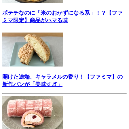
ポテチなのに「米のおかずになる系」！？【ファ
ミマ限定】商品がハマる味
開けた途端、キャラメルの香り！【ファミマ】の
新作パンが「美味すぎ」