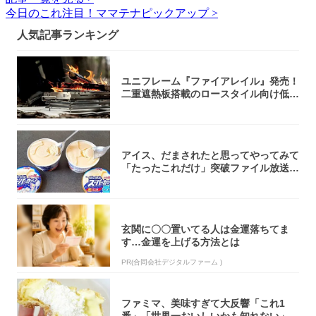
今日のこれ注目！ママテナピックアップ >
人気記事ランキング
ユニフレーム『ファイアレイル』発売！
二重遮熱板搭載のロースタイル向け低型
焚き火台
アイス、だまされたと思ってやってみて
「たったこれだけ」突破ファイル放送で
大注目！...
玄関に〇〇置いてる人は金運落ちてま
す…金運を上げる方法とは
PR(合同会社デジタルファーム )
ファミマ、美味すぎて大反響「これ1