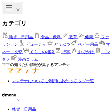
カテゴリ
雑貨・日用品
食品・飲料
教育
健康
ファ
ッション
ビューティ
どうぶつ
ベビー用品
マ
ネー・投資
くらしの相談
行事
おでかけ
エン
タメ
漫画コラム
ママの知りたい情報が集まるアンテナ
ママテナについて
ご利用にあたって
タグ一覧
>
雑貨・日用品