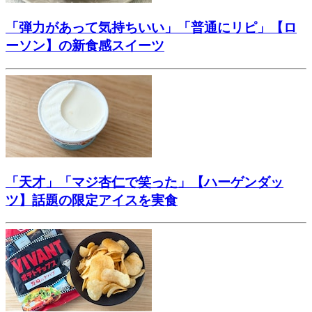
「弾力があって気持ちいい」「普通にリピ」【ロ
ーソン】の新食感スイーツ
「天才」「マジ杏仁で笑った」【ハーゲンダッ
ツ】話題の限定アイスを実食