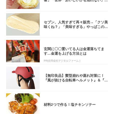
番」「世界一おいしいかも知れない」
「飲めそう」
セブン、人気すぎて再々販売→「クソ美
味くね？」「美味すぎる」やっぱこのク
オリティ...
玄関に〇〇置いてる人は金運落ちてま
す…金運を上げる方法とは
PR(合同会社デジタルファーム )
【無印良品】髪型崩れや蒸れ対策に！
『風が抜ける自転車ヘルメット』＆『2
0型自転車...
材料2つで作る！塩チキンソテー