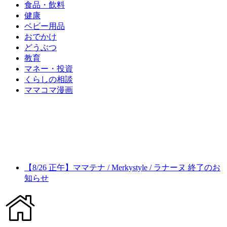
食品・飲料
健康
ベビー用品
おでかけ
どうぶつ
教育
マネー・投資
くらしの相談
ママコマ漫画
【8/26 正午】ママテナ / Merkystyle / ラナーヌ 終了のお
知らせ