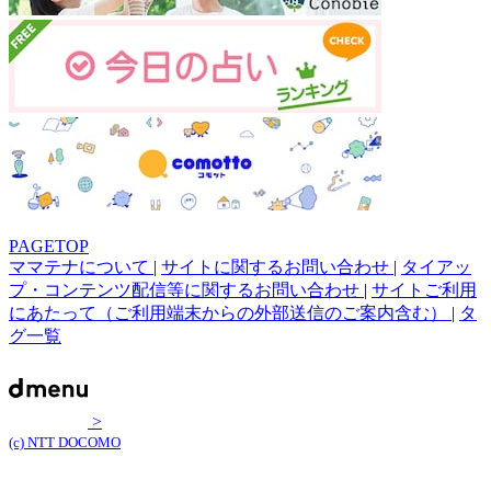
PAGETOP
ママテナについて
|
サイトに関するお問い合わせ
|
タイアッ
プ・コンテンツ配信等に関するお問い合わせ
|
サイトご利用
にあたって（ご利用端末からの外部送信のご案内含む）
|
タ
グ一覧
>
(c) NTT DOCOMO