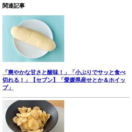
関連記事
「爽やかな甘さと酸味！」「小ぶりでサッと食べ
切れる！」【セブン】「愛媛県産せとか＆ホイッ
プ」