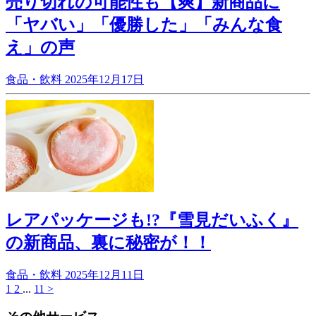
売り切れの可能性も【爽】新商品に
「ヤバい」「優勝した」「みんな食
え」の声
食品・飲料
2025年12月17日
レアパッケージも!?『雪見だいふく』
の新商品、裏に秘密が！！
食品・飲料
2025年12月11日
1
2
...
11
>