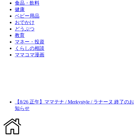
食品・飲料
健康
ベビー用品
おでかけ
どうぶつ
教育
マネー・投資
くらしの相談
ママコマ漫画
【8/26 正午】ママテナ / Merkystyle / ラナーヌ 終了のお
知らせ