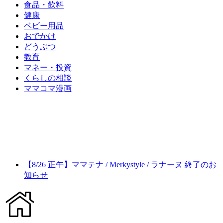
食品・飲料
健康
ベビー用品
おでかけ
どうぶつ
教育
マネー・投資
くらしの相談
ママコマ漫画
【8/26 正午】ママテナ / Merkystyle / ラナーヌ 終了のお
知らせ