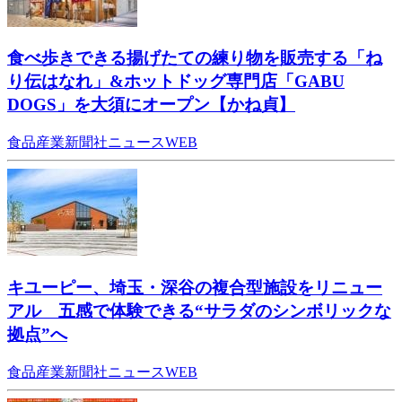
食べ歩きできる揚げたての練り物を販売する「ね
り伝はなれ」&ホットドッグ専門店「GABU
DOGS」を大須にオープン【かね貞】
食品産業新聞社ニュースWEB
キユーピー、埼玉・深谷の複合型施設をリニュー
アル 五感で体験できる“サラダのシンボリックな
拠点”へ
食品産業新聞社ニュースWEB