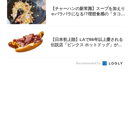
【チャーハンの新常識】スープを加えり
ゃパラパラになる!?理想食感の「タコチ
ャーハ...
【日本初上陸】LAで86年以上愛される
伝説店「ピンクス ホットドッグ」が年
内に東...
Recommended by