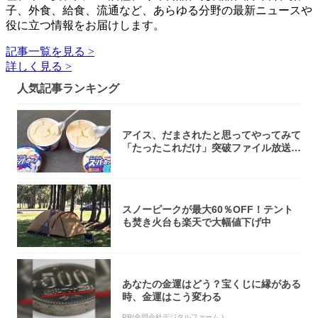
子、外食、給食、流通など、あらゆる分野の最新ニュースや
役に立つ情報をお届けします。
記事一覧を見る >
詳しく見る >
人気記事ランキング
アイス、だまされたと思ってやってみて
「たったこれだけ」突破ファイル放送で
大注目！...
スノーピークが最大60％OFF！テント
も焚き火台も楽天で大幅値下げ中
あなたの金運はどう？宝くじに縁がある
時、金運はこう変わる
PR(合同会社デジタルファーム )