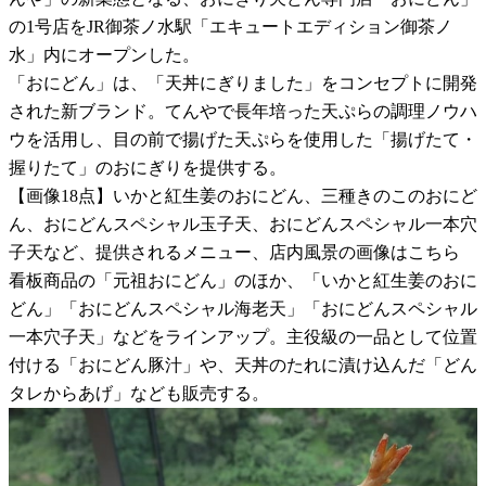
の1号店をJR御茶ノ水駅「エキュートエディション御茶ノ
水」内にオープンした。
「おにどん」は、「天丼にぎりました」をコンセプトに開発
された新ブランド。てんやで長年培った天ぷらの調理ノウハ
ウを活用し、目の前で揚げた天ぷらを使用した「揚げたて・
握りたて」のおにぎりを提供する。
【画像18点】いかと紅生姜のおにどん、三種きのこのおにど
ん、おにどんスペシャル玉子天、おにどんスペシャル一本穴
子天など、提供されるメニュー、店内風景の画像はこちら
看板商品の「元祖おにどん」のほか、「いかと紅生姜のおに
どん」「おにどんスペシャル海老天」「おにどんスペシャル
一本穴子天」などをラインアップ。主役級の一品として位置
付ける「おにどん豚汁」や、天丼のたれに漬け込んだ「どん
タレからあげ」なども販売する。