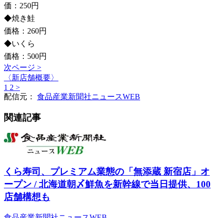
価：250円
◆焼き鮭
価格：260円
◆いくら
価格：500円
次ページ >
〈新店舗概要〉
1
2
>
配信元：
食品産業新聞社ニュースWEB
関連記事
くら寿司、プレミアム業態の「無添蔵 新宿店」オ
ープン / 北海道朝〆鮮魚を新幹線で当日提供、100
店舗構想も
食品産業新聞社ニュースWEB