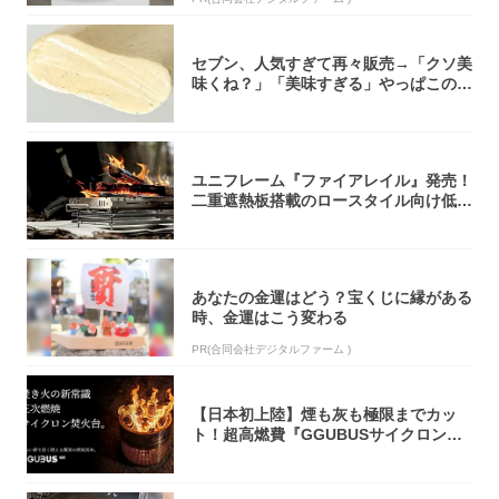
セブン、人気すぎて再々販売→「クソ美
味くね？」「美味すぎる」やっぱこのク
オリティ...
ユニフレーム『ファイアレイル』発売！
二重遮熱板搭載のロースタイル向け低型
焚き火台
あなたの金運はどう？宝くじに縁がある
時、金運はこう変わる
PR(合同会社デジタルファーム )
【日本初上陸】煙も灰も極限までカッ
ト！超高燃費『GGUBUSサイクロン焚
火台』が...