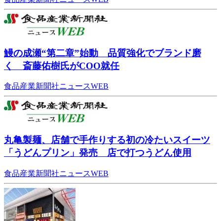
鰻の成瀬“第二章”始動 品質強化でブランド磨
く 斎藤佑樹氏がCOO就任
食品産業新聞社ニュースWEB
丸亀製麺、店舗で手作りする初の冷たいスイーツ
「うどんプリン」発売 店で打つうどん使用
食品産業新聞社ニュースWEB