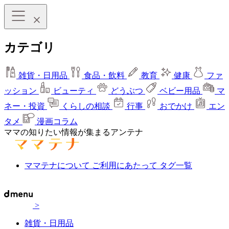
カテゴリ
雑貨・日用品
食品・飲料
教育
健康
ファ
ッション
ビューティ
どうぶつ
ベビー用品
マ
ネー・投資
くらしの相談
行事
おでかけ
エン
タメ
漫画コラム
ママの知りたい情報が集まるアンテナ
ママテナについて
ご利用にあたって
タグ一覧
>
雑貨・日用品