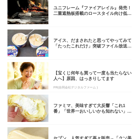
ユニフレーム『ファイアレイル』発売！
二重遮熱板搭載のロースタイル向け低型
焚き火台
アイス、だまされたと思ってやってみて
「たったこれだけ」突破ファイル放送で
大注目！...
【宝くじ何年も買って一度も当たらない
人へ】原因、はっきりしてます
PR(合同会社デジタルファーム )
ファミマ、美味すぎて大反響「これ1
番」「世界一おいしいかも知れない」
「飲めそう」
セブン、人気すぎて再々販売→「クソ美