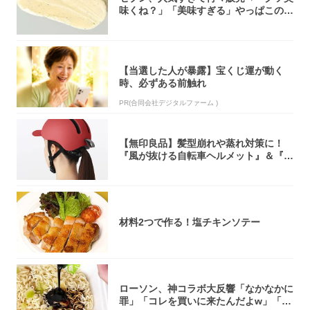
味くね？」「美味すぎる」やっぱこのク
オリティ...
【当選した人が暴露】宝くじ運が動く
時、必ずある前触れ
PR(合同会社デジタルファーム )
【無印良品】髪型崩れや蒸れ対策に！
『風が抜ける自転車ヘルメット』＆『2
0型自転車...
材料2つで作る！塩チキンソテー
ローソン、神コラボ大反響「なかなかに
罪」「コレを買いに来たんだよw」「３