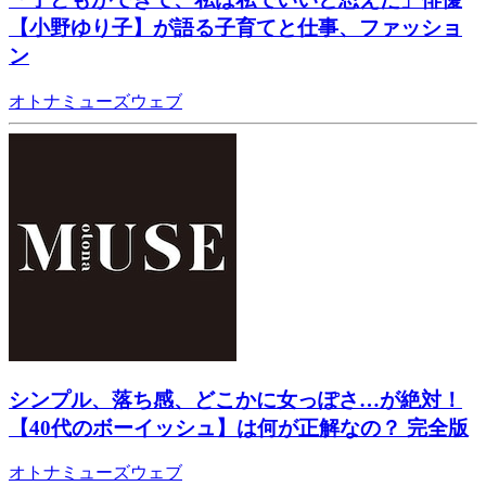
【小野ゆり子】が語る子育てと仕事、ファッショ
ン
オトナミューズウェブ
シンプル、落ち感、どこかに女っぽさ…が絶対！
【40代のボーイッシュ】は何が正解なの？ 完全版
オトナミューズウェブ