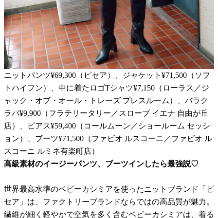
ニットパンツ¥69,300（ピセア）、ジャケット¥71,500（ソフ
トハイフン）、中に着たロゴTシャツ¥7,150（ローラス／ジ
ャック・オブ・オール・トレーズ プレスルーム）、バラク
ラバ¥9,900（フラテリータリー／スローブ イエナ 自由が丘
店）、ピアス¥59,400（コールムーン／ショールーム セッシ
ョン）、ブーツ¥71,500（ファビオ ルスコーニ／ファビオ ル
スコーニ ルミネ有楽町店）
高級素材のイージーパンツ、ブーツインしたら最強説♡
世界最高水準のベビーカシミアを使ったニットブランド「ピ
セア」は、ファクトリーブランドならではの高品質が魅力。
繊維が細く軽やかで空気を多く含むベビーカシミアは、着る