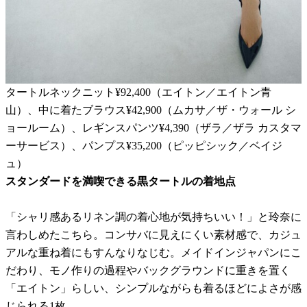
タートルネックニット¥92,400（エイトン／エイトン青
山）、中に着たブラウス¥42,900（ムカサ／ザ・ウォール シ
ョールーム）、レギンスパンツ¥4,390（ザラ／ザラ カスタマ
ーサービス）、パンプス¥35,200（ピッピシック／ベイジ
ュ）
スタンダードを満喫できる黒タートルの着地点
「シャリ感あるリネン調の着心地が気持ちいい！」と玲奈に
言わしめたこちら。コンサバに見えにくい素材感で、カジュ
アルな重ね着にもすんなりなじむ。メイドインジャパンにこ
だわり、モノ作りの過程やバックグラウンドに重きを置く
「エイトン」らしい、シンプルながらも着るほどによさが感
じられる1枚。