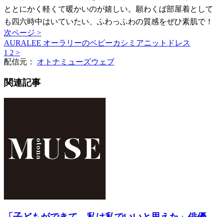
ととにかく軽くて暖かいのが嬉しい。願わくば部屋着として
も四六時中はいていたい、ふわっふわの質感をぜひ素肌で！
次ページ >
AURALEE オーラリーのベビーカシミアニットドレス
1
2
>
配信元：
オトナミューズウェブ
関連記事
「子どもができて、私は私でいいと思えた」俳優