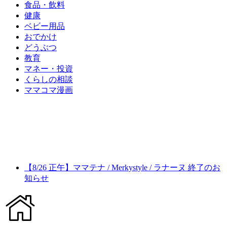
食品・飲料
健康
ベビー用品
おでかけ
どうぶつ
教育
マネー・投資
くらしの相談
ママコマ漫画
【8/26 正午】ママテナ / Merkystyle / ラナーヌ 終了のお
知らせ