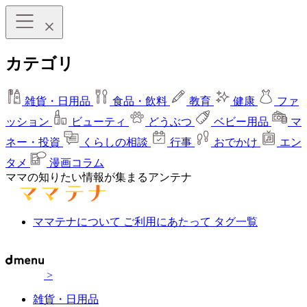
カテゴリ
雑貨・日用品
食品・飲料
教育
健康
ファ
ッション
ビューティ
どうぶつ
ベビー用品
マ
ネー・投資
くらしの相談
行事
おでかけ
エン
タメ
漫画コラム
ママの知りたい情報が集まるアンテナ
ママテナについて
ご利用にあたって
タグ一覧
>
雑貨・日用品