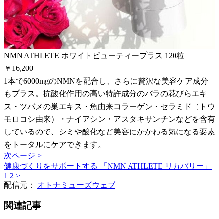
NMN ATHLETE ホワイトビューティープラス 120粒
￥16,200
1本で6000mgのNMNを配合し、さらに贅沢な美容ケア成分
もプラス。抗酸化作用の高い特許成分のバラの花びらエキ
ス・ツバメの巣エキス・魚由来コラーゲン・セラミド（トウ
モロコシ由来）・ナイアシン・アスタキサンチンなどを含有
しているので、シミや酸化など美容にかかわる気になる要素
をトータルにケアできます。
次ページ >
健康づくりをサポートする 「NMN ATHLETE リカバリー」
1
2
>
配信元：
オトナミューズウェブ
関連記事