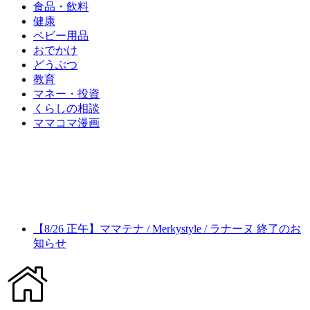
食品・飲料
健康
ベビー用品
おでかけ
どうぶつ
教育
マネー・投資
くらしの相談
ママコマ漫画
【8/26 正午】ママテナ / Merkystyle / ラナーヌ 終了のお
知らせ