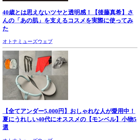
40歳とは思えないツヤと透明感！【後藤真希】さ
んの「あの肌」を支えるコスメを実際に使ってみ
た
オトナミューズウェブ
【全てアンダー5,000円】おしゃれな人が愛用中！
夏にうれしい40代にオススメの【モンベル】小物5
選