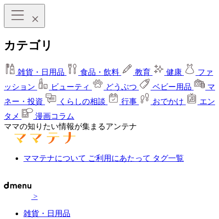
カテゴリ
雑貨・日用品
食品・飲料
教育
健康
ファ
ッション
ビューティ
どうぶつ
ベビー用品
マ
ネー・投資
くらしの相談
行事
おでかけ
エン
タメ
漫画コラム
ママの知りたい情報が集まるアンテナ
ママテナについて
ご利用にあたって
タグ一覧
>
雑貨・日用品