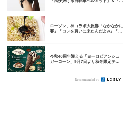
『風が抜ける自転車ヘルメット』＆『2
0型自転車...
ローソン、神コラボ大反響「なかなかに
罪」「コレを買いに来たんだよw」「３
件まわっ...
今秋40周年迎える「ヨーロピアンシュ
ガーコーン」9月7日より秋冬限定ティ
ラミス味...
Recommended by