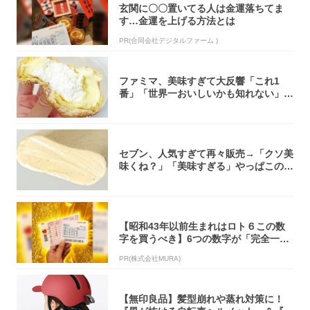
玄関に〇〇置いてる人は金運落ちてま
す…金運を上げる方法とは
PR(合同会社デジタルファーム )
ファミマ、美味すぎて大反響「これ1
番」「世界一おいしいかも知れない」
「飲めそう」
セブン、人気すぎて再々販売→「クソ美
味くね？」「美味すぎる」やっぱこのク
オリティ...
【昭和43年以前生まれはロト６この数
字を買うべき】6つの数字が「完全一
致」する方...
PR(株式会社MURA)
【無印良品】髪型崩れや蒸れ対策に！