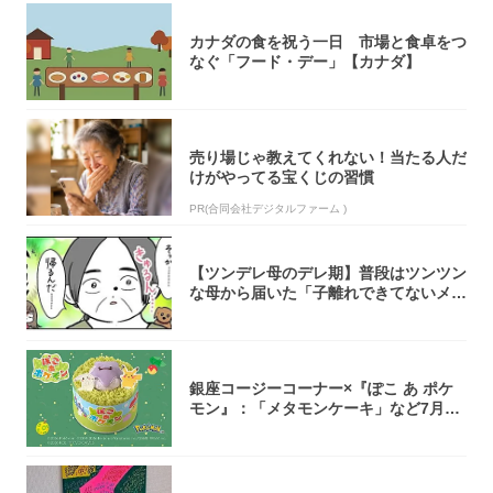
カナダの食を祝う一日 市場と食卓をつ
なぐ「フード・デー」【カナダ】
売り場じゃ教えてくれない！当たる人だ
けがやってる宝くじの習慣
PR(合同会社デジタルファーム )
【ツンデレ母のデレ期】普段はツンツン
な母から届いた「子離れできてないメー
ル」が愛...
銀座コージーコーナー×『ぽこ あ ポケ
モン』：「メタモンケーキ」など7月31
日よ...