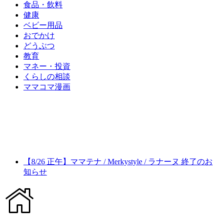
食品・飲料
健康
ベビー用品
おでかけ
どうぶつ
教育
マネー・投資
くらしの相談
ママコマ漫画
【8/26 正午】ママテナ / Merkystyle / ラナーヌ 終了のお
知らせ