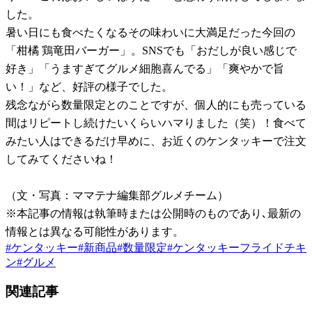
した。
暑い日にも食べたくなるその味わいに大満足だった今回の
「柑橘 鶏竜田バーガー」。SNSでも「おだしが良い感じで
好き」「うますぎてグルメ細胞喜んでる」「爽やかで旨
い！」など、好評の様子でした。
残念ながら数量限定とのことですが、個人的にも売っている
間はリピートし続けたいくらいハマりました（笑）！食べて
みたい人はできるだけ早めに、お近くのケンタッキーで注文
してみてくださいね！
（文・写真：ママテナ編集部グルメチーム）
※本記事の情報は執筆時または公開時のものであり､最新の
情報とは異なる可能性があります。
#
ケンタッキー
#
新商品
#
数量限定
#
ケンタッキーフライドチキ
ン
#
グルメ
関連記事