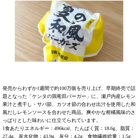
発売からわずか1週間で約100万個を売り上げ、早期終売で話
題となった「ケンタの鶏竜田バーガー」に、瀬戸内産レモン
果汁と煮干し・サバ節、カツオ節の合わせ出汁を使用した和
風だしレモンソースを合わせた商品。爽やかな柑橘風味のさ
っぱりとした味わいに仕立てられています。
1食あたりエネルギー：496kcal、たんぱく質：18.6g、脂質：
27.4g、炭水化物：43.9g、灰分：4.2g、食物繊維総量：1.5g、