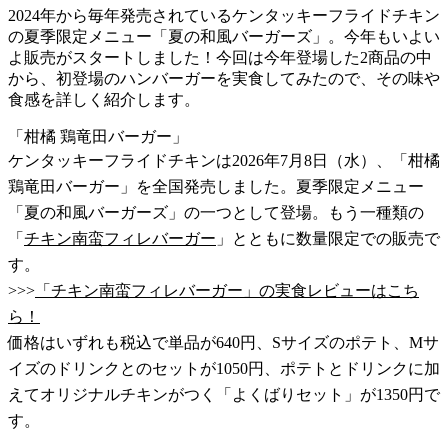
2024年から毎年発売されているケンタッキーフライドチキン
の夏季限定メニュー「夏の和風バーガーズ」。今年もいよい
よ販売がスタートしました！今回は今年登場した2商品の中
から、初登場のハンバーガーを実食してみたので、その味や
食感を詳しく紹介します。
「柑橘 鶏竜田バーガー」
ケンタッキーフライドチキンは2026年7月8日（水）、「柑橘
鶏竜田バーガー」を全国発売しました。夏季限定メニュー
「夏の和風バーガーズ」の一つとして登場。もう一種類の
「
チキン南蛮フィレバーガー
」とともに数量限定での販売で
す。
>>>
「チキン南蛮フィレバーガー」の実食レビューはこち
ら！
価格はいずれも税込で単品が640円、Sサイズのポテト、Mサ
イズのドリンクとのセットが1050円、ポテトとドリンクに加
えてオリジナルチキンがつく「よくばりセット」が1350円で
す。