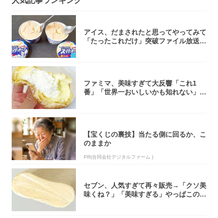
人気記事ランキング
アイス、だまされたと思ってやってみて
「たったこれだけ」突破ファイル放送で
大注目！...
ファミマ、美味すぎて大反響「これ1
番」「世界一おいしいかも知れない」
「飲めそう」
【宝くじの裏技】当たる側に回るか、こ
のままか
PR(合同会社デジタルファーム )
セブン、人気すぎて再々販売→「クソ美
味くね？」「美味すぎる」やっぱこのク
オリティ...