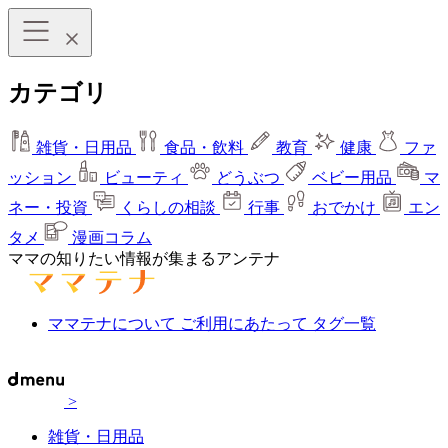
カテゴリ
雑貨・日用品
食品・飲料
教育
健康
ファ
ッション
ビューティ
どうぶつ
ベビー用品
マ
ネー・投資
くらしの相談
行事
おでかけ
エン
タメ
漫画コラム
ママの知りたい情報が集まるアンテナ
ママテナについて
ご利用にあたって
タグ一覧
>
雑貨・日用品