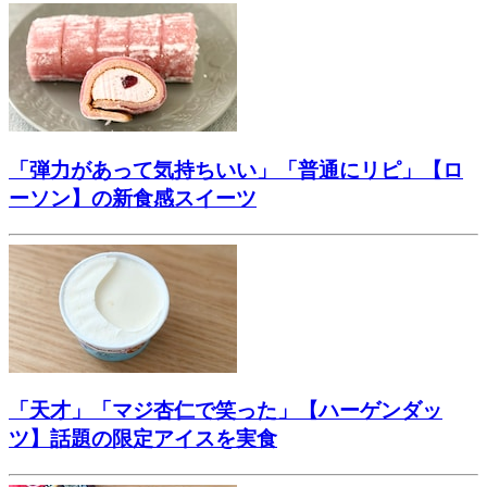
「弾力があって気持ちいい」「普通にリピ」【ロ
ーソン】の新食感スイーツ
「天才」「マジ杏仁で笑った」【ハーゲンダッ
ツ】話題の限定アイスを実食