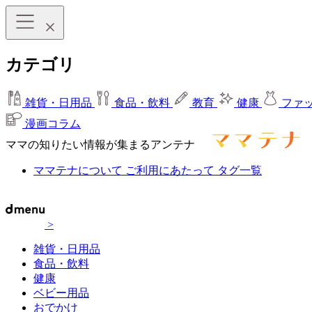
カテゴリ
雑貨・日用品
食品・飲料
教育
健康
ファ
漫画コラム
ママの知りたい情報が集まるアンテナ
ママテナについて
ご利用にあたって
タグ一覧
>
雑貨・日用品
食品・飲料
健康
ベビー用品
おでかけ