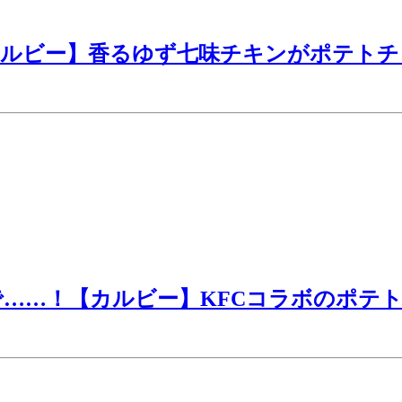
カルビー】香るゆず七味チキンがポテトチ
……！【カルビー】KFCコラボのポテ