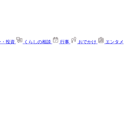
ー・投資
くらしの相談
行事
おでかけ
エンタメ