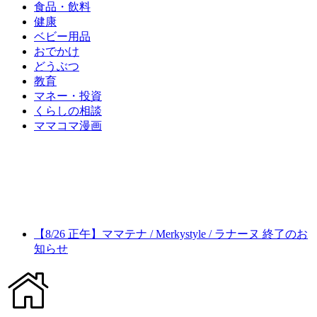
食品・飲料
健康
ベビー用品
おでかけ
どうぶつ
教育
マネー・投資
くらしの相談
ママコマ漫画
【8/26 正午】ママテナ / Merkystyle / ラナーヌ 終了のお
知らせ