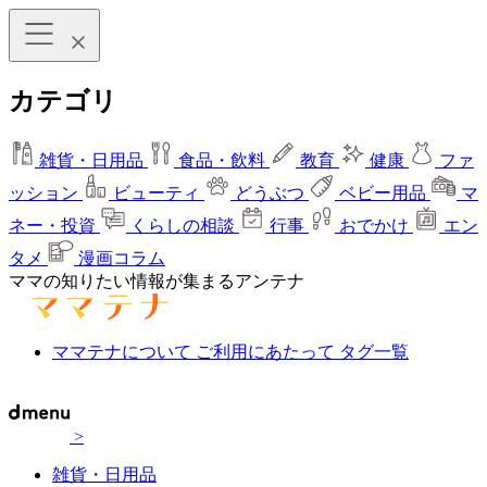
カテゴリ
雑貨・日用品
食品・飲料
教育
健康
ファ
ッション
ビューティ
どうぶつ
ベビー用品
マ
ネー・投資
くらしの相談
行事
おでかけ
エン
タメ
漫画コラム
ママの知りたい情報が集まるアンテナ
ママテナについて
ご利用にあたって
タグ一覧
>
雑貨・日用品