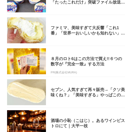
「たったこれだけ」突破ファイル放送で
大注目！...
ファミマ、美味すぎて大反響「これ1
番」「世界一おいしいかも知れない」
「飲めそう」
８月のロト6はこの方法で買え!!６つの
数字が『完全一致』する方法
PR(株式会社MURA)
セブン、人気すぎて再々販売→「クソ美
味くね？」「美味すぎる」やっぱこのク
オリティ...
酒場の小恥（こはじ）。あるワインビス
トロにて｜大平一枝