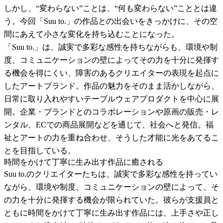
しかし、“変わらない”ことは、“何も変わらない”こととは違
う。今回「Suu to.」の作品との出会いをきっかけに、その空
間にあえて小さな変化を持ち込むことになった。
「Suu to.」は、誠実で多彩な感性を持ちながらも、環境や制
度、コミュニケーションの壁によってその力を十分に発揮す
る機会を得にくい、障害のあるクリエイターの表現を起点に
したアートブランド。作品の魅力をそのまま活かしながら、
日常に取り入れやすいテーブルウェアプロダクトを中心に展
開。企業・ブランドとのコラボレーションや原画の販売・レ
ンタル、ECでの商品展開などを通じて、社会へと発信。福
祉とアートの力を重ね合わせ、そうした才能に光をあてるこ
とを目指している。
時間をかけて丁寧に生み出す作品に癒される
Suu to.のクリエイターたちは、誠実で多彩な感性を持ってい
ながら、環境や制度、コミュニケーションの壁によって、そ
の力を十分に発揮する機会が限られていた。彼らが支援員と
ともに時間をかけて丁寧に生み出す作品には、上手さや正し