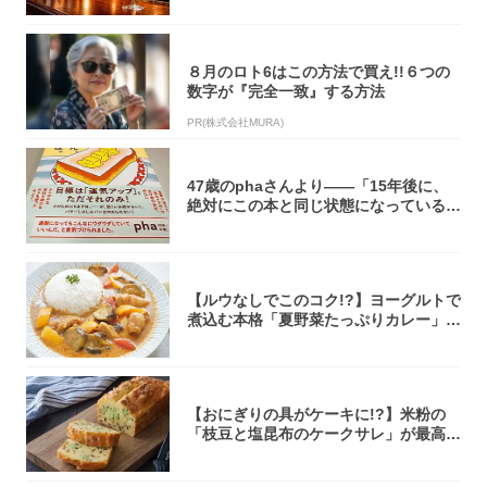
８月のロト6はこの方法で買え!!６つの
数字が『完全一致』する方法
PR(株式会社MURA)
47歳のphaさんより――「15年後に、
絶対にこの本と同じ状態になっている自
信が...
【ルウなしでこのコク!?】ヨーグルトで
煮込む本格「夏野菜たっぷりカレー」作
ってみ...
【おにぎりの具がケーキに!?】米粉の
「枝豆と塩昆布のケークサレ」が最高♡
軽食やお...