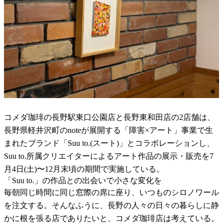
コメダ珈琲の長野駅東口公園店と長野東和田店の2店舗は、
長野県軽井沢町のnoteが展開する「障害×アート」事業で生
まれたブランド「Suu to.(スート)」とコラボレーションし、
Suu to.所属クリエイターによるアート作品の展示・販売を7
月4日(土)〜12月末頃の期間で実施している。
「Suu to.」の作品との出会いで小さな変化を
毎朝同じ時間に同じ窓際の席に座り、いつものシロノワール
を注文する。そんなふうに、長野の人々の日々の暮らしに静
かに根を張る店でありたいと、コメダ珈琲店は考えている。