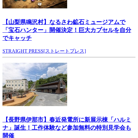
【山梨県鳴沢村】なるさわ鉱石ミュージアムで
「宝石ハンター」開催決定！巨大カプセルを自分
でキャッチ
STRAIGHT PRESS[ストレートプレス]
【長野県伊那市】春近発電所に新展示棟「ハルミ
ナ」誕生！工作体験など参加無料の特別見学会も
開催