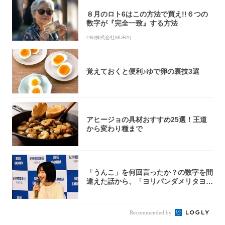
８月のロト6はこの方法で買え!!６つの
数字が『完全一致』する方法
PR(株式会社MURA)
覚えておくと便利♪ゆで卵の裏技3選
アヒージョの具材おすすめ25選！王道
から変わり種まで
「うんこ」を何回言ったか？の数字を間
違えた話から、「ヨリパンダメリタヨコ
エビ」の...
Recommended by