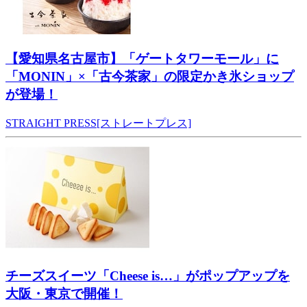
【愛知県名古屋市】「ゲートタワーモール」に
「MONIN」×「古今茶家」の限定かき氷ショップ
が登場！
STRAIGHT PRESS[ストレートプレス]
チーズスイーツ「Cheese is…」がポップアップを
大阪・東京で開催！