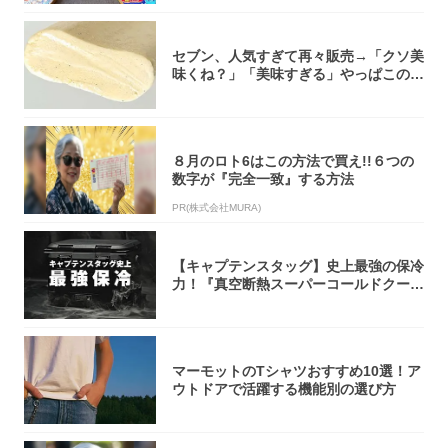
セブン、人気すぎて再々販売→「クソ美
味くね？」「美味すぎる」やっぱこのク
オリティ...
８月のロト6はこの方法で買え!!６つの
数字が『完全一致』する方法
PR(株式会社MURA)
【キャプテンスタッグ】史上最強の保冷
力！『真空断熱スーパーコールドクーラ
ーボック...
マーモットのTシャツおすすめ10選！ア
ウトドアで活躍する機能別の選び方