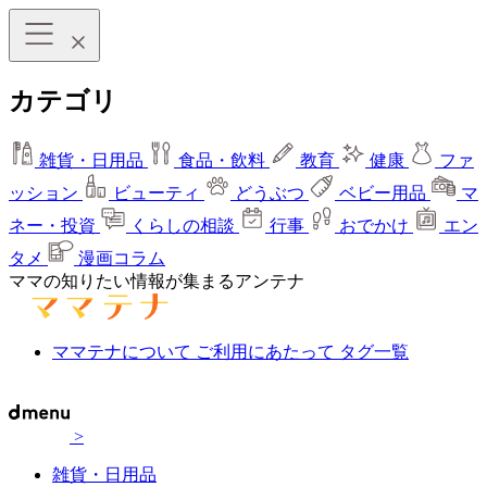
カテゴリ
雑貨・日用品
食品・飲料
教育
健康
ファ
ッション
ビューティ
どうぶつ
ベビー用品
マ
ネー・投資
くらしの相談
行事
おでかけ
エン
タメ
漫画コラム
ママの知りたい情報が集まるアンテナ
ママテナについて
ご利用にあたって
タグ一覧
>
雑貨・日用品