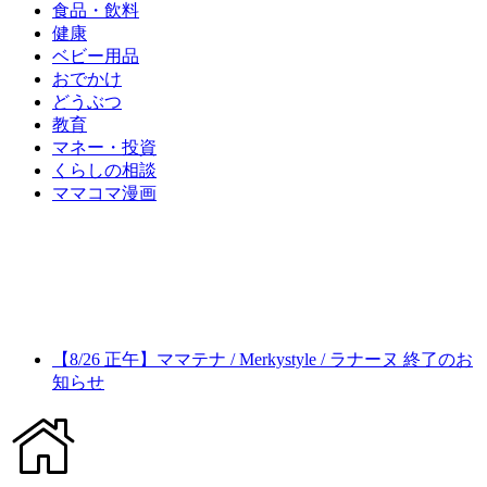
食品・飲料
健康
ベビー用品
おでかけ
どうぶつ
教育
マネー・投資
くらしの相談
ママコマ漫画
【8/26 正午】ママテナ / Merkystyle / ラナーヌ 終了のお
知らせ