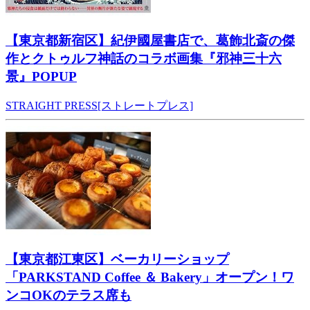
【東京都新宿区】紀伊國屋書店で、葛飾北斎の傑
作とクトゥルフ神話のコラボ画集『邪神三十六
景』POPUP
STRAIGHT PRESS[ストレートプレス]
【東京都江東区】ベーカリーショップ
「PARKSTAND Coffee ＆ Bakery」オープン！ワ
ンコOKのテラス席も