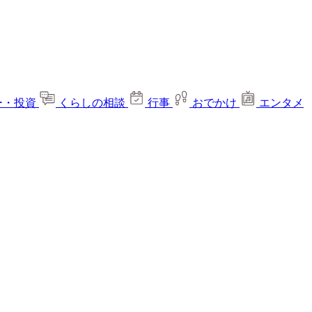
ー・投資
くらしの相談
行事
おでかけ
エンタメ