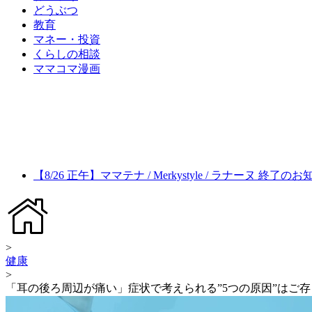
どうぶつ
教育
マネー・投資
くらしの相談
ママコマ漫画
【8/26 正午】ママテナ / Merkystyle / ラナーヌ 終了の
>
健康
>
「耳の後ろ周辺が痛い」症状で考えられる”5つの原因”はご