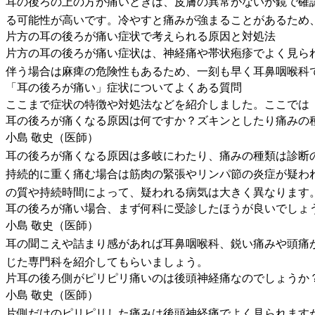
耳の後ろの上の方が痛いときは、皮膚の異常がないか鏡で確
る可能性が高いです。冷やすと痛みが強まることがあるため
片方の耳の後ろが痛い症状で考えられる原因と対処法
片方の耳の後ろが痛い症状は、神経痛や帯状疱疹でよく見ら
伴う場合は麻痺の危険性もあるため、一刻も早く耳鼻咽喉科
「耳の後ろが痛い」症状についてよくある質問
ここまで症状の特徴や対処法などを紹介しました。ここでは
耳の後ろが痛くなる原因は何ですか？ズキンとしたり痛みの
小島 敬史（医師）
耳の後ろが痛くなる原因は多岐にわたり、痛みの種類は診断
持続的に重く痛む場合は筋肉の緊張やリンパ節の炎症が疑わ
の質や持続時間によって、疑われる病気は大きく異なります
耳の後ろが痛い場合、まず何科に受診したほうが良いでしょ
小島 敬史（医師）
耳の聞こえや詰まり感があれば耳鼻咽喉科、鋭い痛みや頭痛
じた専門科を紹介してもらいましょう。
片耳の後ろ側がピリピリ痛いのは後頭神経痛なのでしょうか
小島 敬史（医師）
片側だけのピリピリした痛みは後頭神経痛でよく見られます