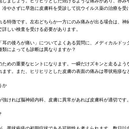
認しましょう。ヒリヒリとした焼けるような痛みがあり、赤み
、冷やさずに早急に皮膚科を受診して抗ウイルス薬の治療を受
れる特徴です。左右どちらか一方にのみ痛みが出る場合は、神
で詳しい検査を受ける必要があります。
「耳の後ろが痛い」についてよくある質問に、メディカルドッ
種類によっても診断は異なりますか？
のための重要なヒントになります。一瞬だけズキンと走るよう
れます。また、ヒリヒリとした皮膚の表面の痛みは帯状疱疹な
。
うか
が強ければ脳神経内科、皮膚に異常があれば皮膚科が適切です
？
が、帯状疱疹の初期症状である可能性も考えられます。数日以