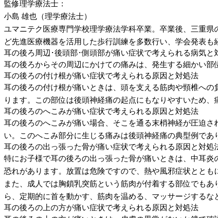
監修理学療法士：
小島 雄也（理学療法士）
ユマニテク医療専門学校理学療法学科卒業。卒業後、三重県
ど先進医療機器を活用した歩行訓練を多数行い、学会発表も
耳の後ろ周辺･後頭部･側頭部が痛い症状で考えられる病気と
耳の後ろからその周辺にかけての痛みは、発生する細かい部
耳の後ろの付け根が痛い症状で考えられる原因と対処法
耳の後ろの付け根が痛いときは、頭を支える筋肉や頸椎への
ります。この部位は後頭神経痛の起点にもなりやすいため、
耳の後ろのへこみが痛い症状で考えられる原因と対処法
耳の後ろのへこみが痛い場合、そこを通る末梢神経が圧迫さ
い。このへこみ部分に生じる痛みは後頭神経痛の典型例であ
耳の後ろの出っ張った骨が痛い症状で考えられる原因と対処
特にお子様で耳の後ろの出っ張った骨が痛いときは、中耳炎
恐れがあります。放置は危険ですので、熱や風邪症状ととも
また、成人では胸鎖乳突筋という筋肉が付着する部位でもあ
ら、定期的に首を動かす、筋肉を温める、マッサージするな
耳の後ろの上の方が痛い症状で考えられる原因と対処法