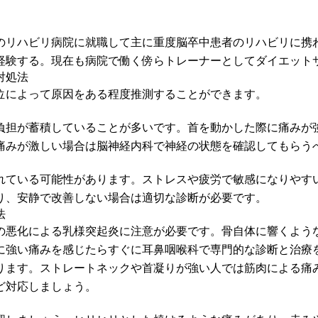
のリハビリ病院に就職して主に重度脳卒中患者のリハビリに携
経験する。現在も病院で働く傍らトレーナーとしてダイエット
対処法
位によって原因をある程度推測することができます。
負担が蓄積していることが多いです。首を動かした際に痛みが
痛みが激しい場合は脳神経内科で神経の状態を確認してもらう
れている可能性があります。ストレスや疲労で敏感になりやす
り、安静で改善しない場合は適切な診断が必要です。
法
の悪化による乳様突起炎に注意が必要です。骨自体に響くよう
に強い痛みを感じたらすぐに耳鼻咽喉科で専門的な診断と治療
ります。ストレートネックや首凝りが強い人では筋肉による痛
ど対応しましょう。