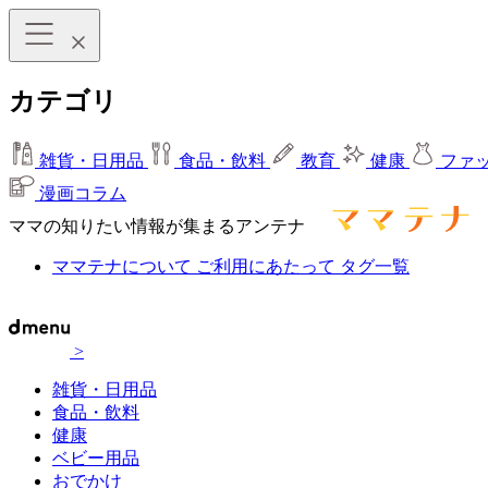
カテゴリ
雑貨・日用品
食品・飲料
教育
健康
ファ
漫画コラム
ママの知りたい情報が集まるアンテナ
ママテナについて
ご利用にあたって
タグ一覧
>
雑貨・日用品
食品・飲料
健康
ベビー用品
おでかけ