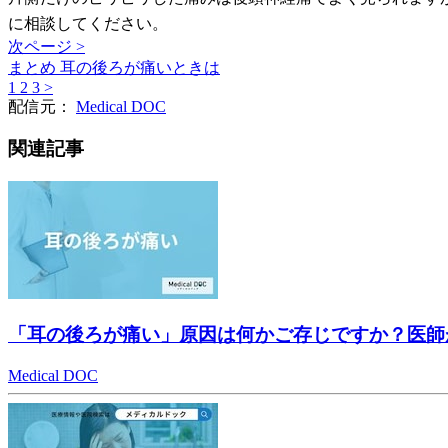
に相談してください。
次ページ >
まとめ 耳の後ろが痛いときは
1
2
3
>
配信元：
Medical DOC
関連記事
「耳の後ろが痛い」原因は何かご存じですか？医師
Medical DOC