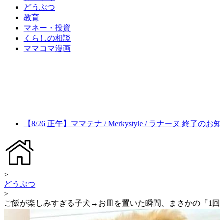
どうぶつ
教育
マネー・投資
くらしの相談
ママコマ漫画
【8/26 正午】ママテナ / Merkystyle / ラナーヌ 終了の
>
どうぶつ
>
ご飯が楽しみすぎる子犬→お皿を置いた瞬間、まさかの『1回