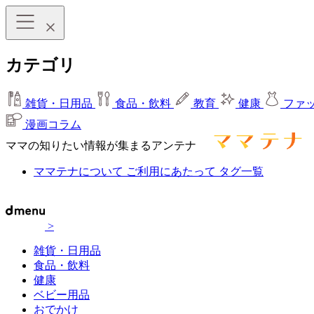
カテゴリ
雑貨・日用品
食品・飲料
教育
健康
ファ
漫画コラム
ママの知りたい情報が集まるアンテナ
ママテナについて
ご利用にあたって
タグ一覧
>
雑貨・日用品
食品・飲料
健康
ベビー用品
おでかけ