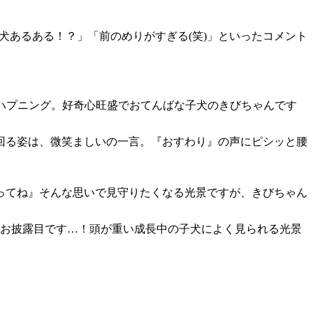
犬あるある！？」「前のめりがすぎる(笑)」といったコメント
ゃん」の珍ハプニング。好奇心旺盛でおてんばな子犬のきびちゃんです
回る姿は、微笑ましいの一言。『おすわり』の声にピシッと腰
ってね』そんな思いで見守りたくなる光景ですが、きびちゃん
をお披露目です…！頭が重い成長中の子犬によく見られる光景