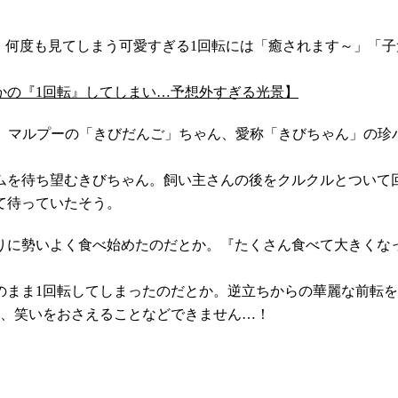
。何度も見てしまう可愛すぎる1回転には「癒されます～」「子
かの『1回転』してしまい…予想外すぎる光景】
14」に投稿されたのは、マルプーの「きびだんご」ちゃん、愛称「きびち
ムを待ち望むきびちゃん。飼い主さんの後をクルクルとついて
て待っていたそう。
りに勢いよく食べ始めたのだとか。『たくさん食べて大きくな
のまま1回転してしまったのだとか。逆立ちからの華麗な前転
に、笑いをおさえることなどできません…！