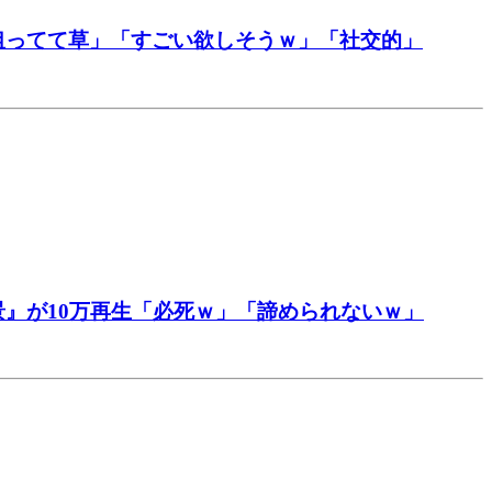
狙ってて草」「すごい欲しそうｗ」「社交的」
』が10万再生「必死ｗ」「諦められないｗ」