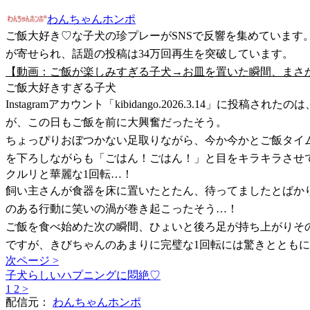
わんちゃんホンポ
ご飯大好き♡な子犬の珍プレーがSNSで反響を集めています
が寄せられ、話題の投稿は34万回再生を突破しています。
【動画：ご飯が楽しみすぎる子犬→お皿を置いた瞬間、まさ
ご飯大好きすぎる子犬
Instagramアカウント「kibidango.2026.3.
が、この日もご飯を前に大興奮だったそう。
ちょっぴりおぼつかない足取りながら、今か今かとご飯タイ
を下ろしながらも「ごはん！ごはん！」と目をキラキラさせ
クルリと華麗な1回転…！
飼い主さんが食器を床に置いたとたん、待ってましたとばか
のある行動に笑いの渦が巻き起こったそう…！
ご飯を食べ始めた次の瞬間、ひょいと後ろ足が持ち上がりそ
ですが、きびちゃんのあまりに完璧な1回転には驚きととも
次ページ >
子犬らしいハプニングに悶絶♡
1
2
>
配信元：
わんちゃんホンポ