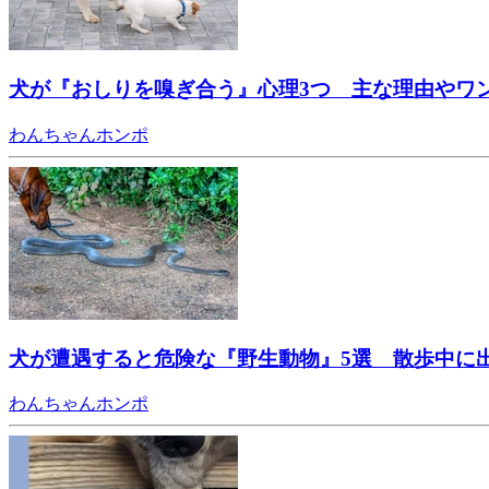
犬が『おしりを嗅ぎ合う』心理3つ 主な理由やワ
わんちゃんホンポ
犬が遭遇すると危険な『野生動物』5選 散歩中に
わんちゃんホンポ