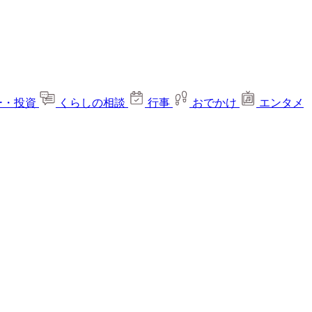
ー・投資
くらしの相談
行事
おでかけ
エンタメ