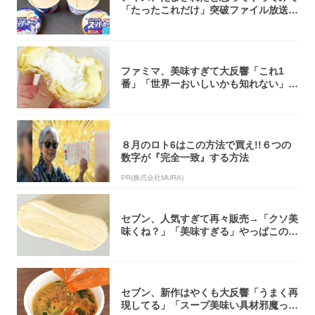
「たったこれだけ」突破ファイル放送で
大注目！...
ファミマ、美味すぎて大反響「これ1
番」「世界一おいしいかも知れない」
「飲めそう」
８月のロト6はこの方法で買え!!６つの
数字が『完全一致』する方法
PR(株式会社MURA)
セブン、人気すぎて再々販売→「クソ美
味くね？」「美味すぎる」やっぱこのク
オリティ...
セブン、新作はやくも大反響「うまく再
現してる」「スープ美味い具材邪魔って