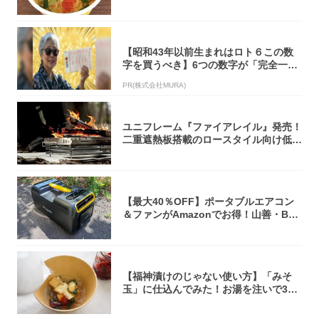
くらい美...
【昭和43年以前生まれはロト６この数
字を買うべき】6つの数字が「完全一
致」する方...
PR(株式会社MURA)
ユニフレーム『ファイアレイル』発売！
二重遮熱板搭載のロースタイル向け低型
焚き火台
【最大40％OFF】ポータブルエアコン
＆ファンがAmazonでお得！山善・Bo
u...
【福神漬けのじゃない使い方】「みそ
玉」に仕込んでみた！お湯を注いで30
秒で…朝の...