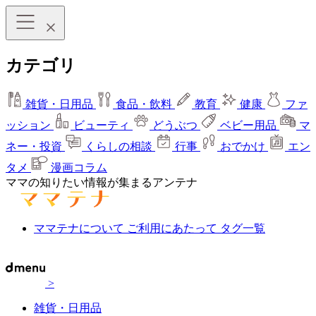
カテゴリ
雑貨・日用品
食品・飲料
教育
健康
ファ
ッション
ビューティ
どうぶつ
ベビー用品
マ
ネー・投資
くらしの相談
行事
おでかけ
エン
タメ
漫画コラム
ママの知りたい情報が集まるアンテナ
ママテナについて
ご利用にあたって
タグ一覧
>
雑貨・日用品