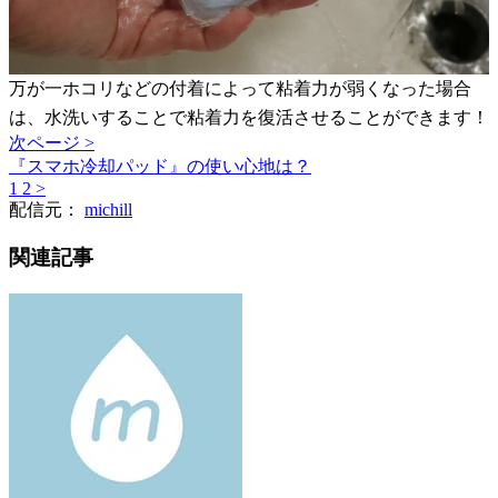
万が一ホコリなどの付着によって粘着力が弱くなった場合
は、水洗いすることで粘着力を復活させることができます！
次ページ >
『スマホ冷却パッド』の使い心地は？
1
2
>
配信元：
michill
関連記事