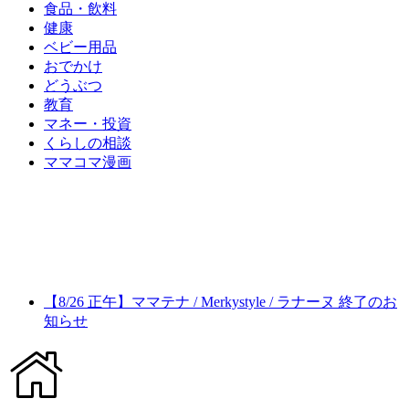
食品・飲料
健康
ベビー用品
おでかけ
どうぶつ
教育
マネー・投資
くらしの相談
ママコマ漫画
【8/26 正午】ママテナ / Merkystyle / ラナーヌ 終了のお
知らせ