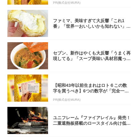
PR(株式会社MURA)
ファミマ、美味すぎて大反響「これ1
番」「世界一おいしいかも知れない」
「飲めそう」
セブン、新作はやくも大反響「うまく再
現してる」「スープ美味い具材邪魔って
くらい美...
【昭和43年以前生まれはロト６この数
字を買うべき】6つの数字が「完全一
致」する方...
PR(株式会社MURA)
ユニフレーム『ファイアレイル』発売！
二重遮熱板搭載のロースタイル向け低型
焚き火台