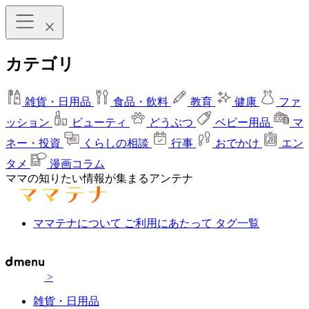
カテゴリ
雑貨・日用品
食品・飲料
教育
健康
ファ
ッション
ビューティ
どうぶつ
ベビー用品
マ
ネー・投資
くらしの相談
行事
おでかけ
エン
タメ
漫画コラム
ママの知りたい情報が集まるアンテナ
ママテナについて
ご利用にあたって
タグ一覧
>
雑貨・日用品