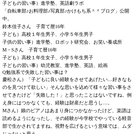
子どもの習い事）進学塾、英語劇ラボ
「自転車部♪お料理部♪写真部♪かけもち系＾＾ブログ」公開
中。
鈴木佳子さん 子育て暦16年
子ども）高校１年生男子、小学５年生男子
子供の習い事）進学塾、ロボット研究会、お笑い養成所
M・Sさん 子育て暦16年
子ども）高校１年生女子、小学５年生男子
子どもの習い事）幼児教室、進学塾、英語、絵画
Q勉強系で失敗した習い事は？
慶松さん）「子どもに良い経験をさせてあげたい…好きなも
のを見つけて欲しい」そんな思いを込めて様々な習い事をさ
せてきたけど「失敗した！」と思ったことはないですね。例
え身にはつかなくても、経験は財産だと思うし…。
Mさん）娘のピアノはあまり身につかなかったけど、楽譜は
読めるようになったし、その経験が今学校でやっている軽音
部で生かされてますね。視野を広げるという意味では、ムダ
じゃないと思う。