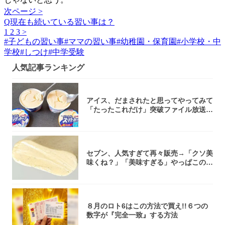
次ページ >
Q現在も続いている習い事は？
1
2
3
>
#
子どもの習い事
#
ママの習い事
#
幼稚園・保育園
#
小学校・中
学校
#
しつけ
#
中学受験
人気記事ランキング
アイス、だまされたと思ってやってみて
「たったこれだけ」突破ファイル放送で
大注目！...
セブン、人気すぎて再々販売→「クソ美
味くね？」「美味すぎる」やっぱこのク
オリティ...
８月のロト6はこの方法で買え!!６つの
数字が『完全一致』する方法