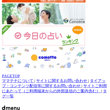
PAGETOP
ママテナについて
|
サイトに関するお問い合わせ
|
タイアッ
プ・コンテンツ配信等に関するお問い合わせ
|
サイトご利用
にあたって（ご利用端末からの外部送信のご案内含む）
|
タ
グ一覧