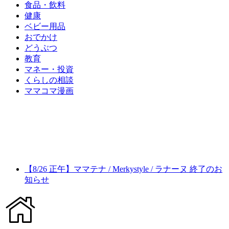
食品・飲料
健康
ベビー用品
おでかけ
どうぶつ
教育
マネー・投資
くらしの相談
ママコマ漫画
【8/26 正午】ママテナ / Merkystyle / ラナーヌ 終了のお
知らせ