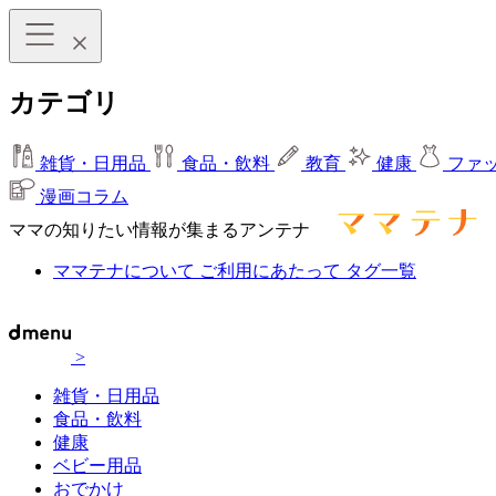
カテゴリ
雑貨・日用品
食品・飲料
教育
健康
ファ
漫画コラム
ママの知りたい情報が集まるアンテナ
ママテナについて
ご利用にあたって
タグ一覧
>
雑貨・日用品
食品・飲料
健康
ベビー用品
おでかけ