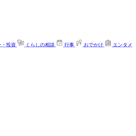
ー・投資
くらしの相談
行事
おでかけ
エンタメ