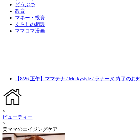
どうぶつ
教育
マネー・投資
くらしの相談
ママコマ漫画
【8/26 正午】ママテナ / Merkystyle / ラナーヌ 終了の
>
ビューティー
>
美ママのエイジングケア