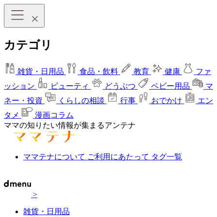
カテゴリ
雑貨・日用品
食品・飲料
教育
健康
ファ
ッション
ビューティ
どうぶつ
ベビー用品
マ
ネー・投資
くらしの相談
行事
おでかけ
エン
タメ
漫画コラム
ママの知りたい情報が集まるアンテナ
ママテナについて
ご利用にあたって
タグ一覧
>
雑貨・日用品