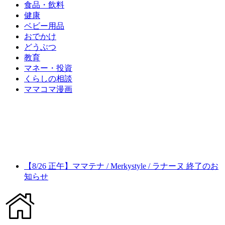
食品・飲料
健康
ベビー用品
おでかけ
どうぶつ
教育
マネー・投資
くらしの相談
ママコマ漫画
【8/26 正午】ママテナ / Merkystyle / ラナーヌ 終了のお
知らせ