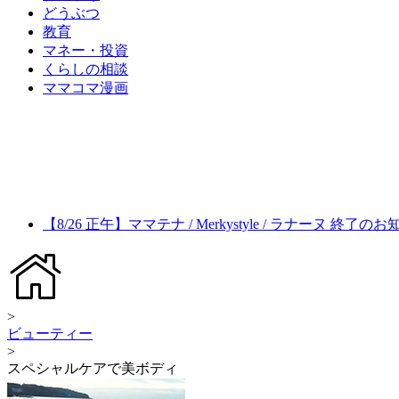
どうぶつ
教育
マネー・投資
くらしの相談
ママコマ漫画
【8/26 正午】ママテナ / Merkystyle / ラナーヌ 終了の
>
ビューティー
>
スペシャルケアで美ボディ