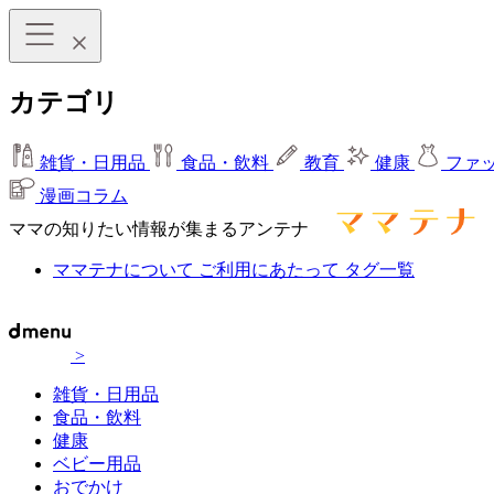
カテゴリ
雑貨・日用品
食品・飲料
教育
健康
ファ
漫画コラム
ママの知りたい情報が集まるアンテナ
ママテナについて
ご利用にあたって
タグ一覧
>
雑貨・日用品
食品・飲料
健康
ベビー用品
おでかけ