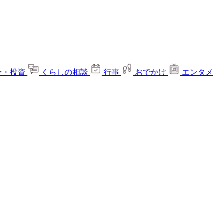
ー・投資
くらしの相談
行事
おでかけ
エンタメ