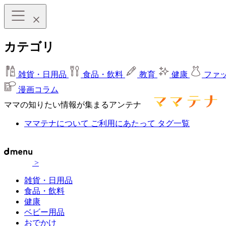
カテゴリ
雑貨・日用品
食品・飲料
教育
健康
ファ
漫画コラム
ママの知りたい情報が集まるアンテナ
ママテナについて
ご利用にあたって
タグ一覧
>
雑貨・日用品
食品・飲料
健康
ベビー用品
おでかけ