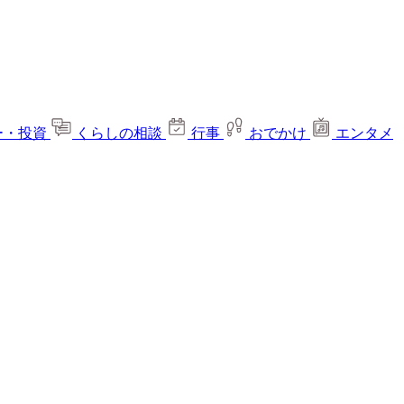
ー・投資
くらしの相談
行事
おでかけ
エンタメ