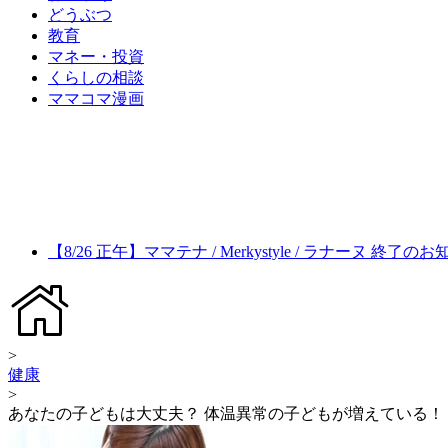
どうぶつ
教育
マネー・投資
くらしの相談
ママコマ漫画
【8/26 正午】ママテナ / Merkystyle / ラナーヌ 終了の
>
健康
>
あなたの子どもは大丈夫？ 体温異常の子どもが増えている！