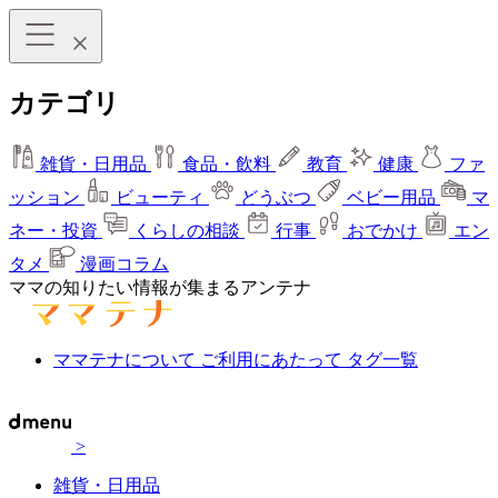
カテゴリ
雑貨・日用品
食品・飲料
教育
健康
ファ
ッション
ビューティ
どうぶつ
ベビー用品
マ
ネー・投資
くらしの相談
行事
おでかけ
エン
タメ
漫画コラム
ママの知りたい情報が集まるアンテナ
ママテナについて
ご利用にあたって
タグ一覧
>
雑貨・日用品