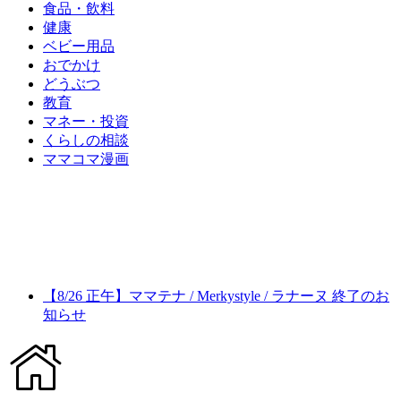
食品・飲料
健康
ベビー用品
おでかけ
どうぶつ
教育
マネー・投資
くらしの相談
ママコマ漫画
【8/26 正午】ママテナ / Merkystyle / ラナーヌ 終了のお
知らせ