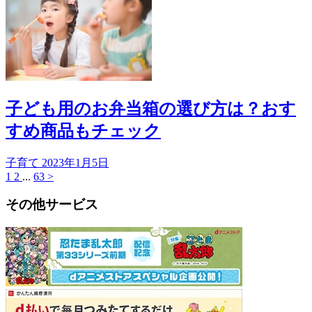
子ども用のお弁当箱の選び方は？おす
すめ商品もチェック
子育て
2023年1月5日
1
2
...
63
>
その他サービス