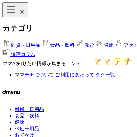
カテゴリ
雑貨・日用品
食品・飲料
教育
健康
ファ
漫画コラム
ママの知りたい情報が集まるアンテナ
ママテナについて
ご利用にあたって
タグ一覧
>
雑貨・日用品
食品・飲料
健康
ベビー用品
おでかけ