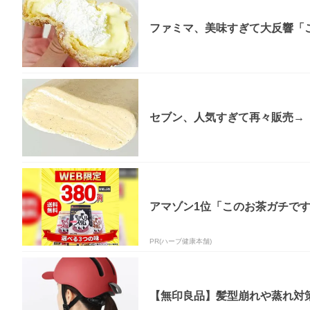
ファミマ、美味すぎて大反響「
セブン、人気すぎて再々販売→「
アマゾン1位「このお茶ガチで
PR(ハーブ健康本舗)
【無印良品】髪型崩れや蒸れ対策