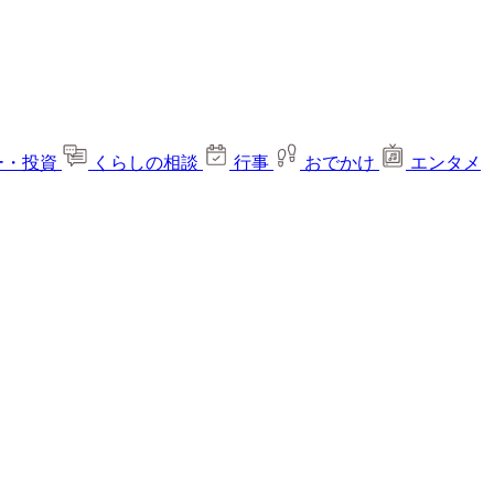
ー・投資
くらしの相談
行事
おでかけ
エンタメ