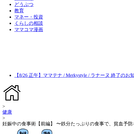
どうぶつ
教育
マネー・投資
くらしの相談
ママコマ漫画
【8/26 正午】ママテナ / Merkystyle / ラナーヌ 終了の
>
健康
>
妊娠中の食事術【前編】 〜鉄分たっぷりの食事で、貧血予防