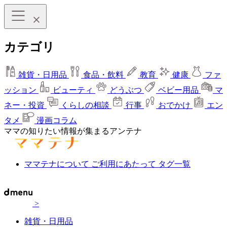
カテゴリ
雑貨・日用品
食品・飲料
教育
健康
ファ
ッション
ビューティ
どうぶつ
ベビー用品
マ
ネー・投資
くらしの相談
行事
おでかけ
エン
タメ
漫画コラム
ママの知りたい情報が集まるアンテナ
ママテナについて
ご利用にあたって
タグ一覧
>
雑貨・日用品