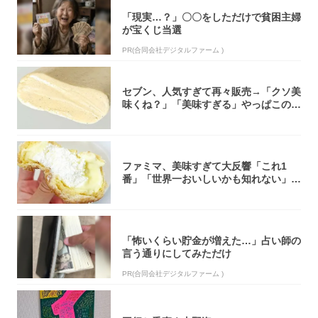
「現実…？」〇〇をしただけで貧困主婦
が宝くじ当選
PR(合同会社デジタルファーム )
セブン、人気すぎて再々販売→「クソ美
味くね？」「美味すぎる」やっぱこのク
オリティ...
ファミマ、美味すぎて大反響「これ1
番」「世界一おいしいかも知れない」
「飲めそう」
「怖いくらい貯金が増えた…」占い師の
言う通りにしてみただけ
PR(合同会社デジタルファーム )