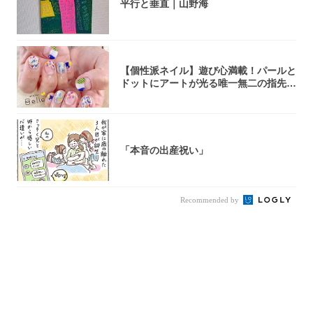
平行と垂直｜山野海
【個性派ネイル】遊び心満載！パールと
ドットにアートが光る唯一無二の指先が
完成！
「本音の出産祝い」
Recommended by