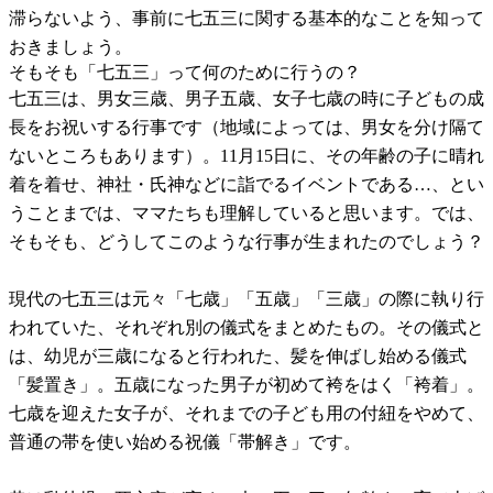
滞らないよう、事前に七五三に関する基本的なことを知って
おきましょう。
そもそも「七五三」って何のために行うの？
七五三は、男女三歳、男子五歳、女子七歳の時に子どもの成
長をお祝いする行事です（地域によっては、男女を分け隔て
ないところもあります）。11月15日に、その年齢の子に晴れ
着を着せ、神社・氏神などに詣でるイベントである…、とい
うことまでは、ママたちも理解していると思います。では、
そもそも、どうしてこのような行事が生まれたのでしょう？
現代の七五三は元々「七歳」「五歳」「三歳」の際に執り行
われていた、それぞれ別の儀式をまとめたもの。その儀式と
は、幼児が三歳になると行われた、髪を伸ばし始める儀式
「髪置き」。五歳になった男子が初めて袴をはく「袴着」。
七歳を迎えた女子が、それまでの子ども用の付紐をやめて、
普通の帯を使い始める祝儀「帯解き」です。