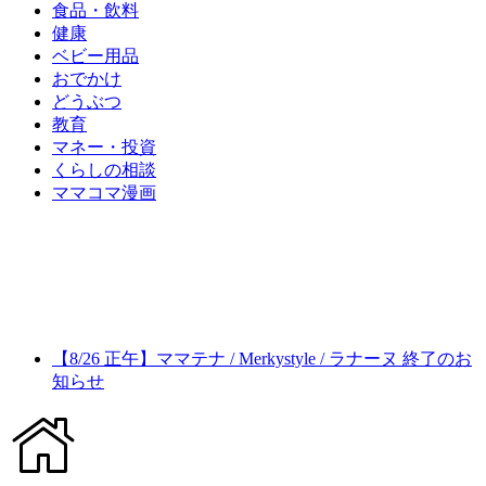
食品・飲料
健康
ベビー用品
おでかけ
どうぶつ
教育
マネー・投資
くらしの相談
ママコマ漫画
【8/26 正午】ママテナ / Merkystyle / ラナーヌ 終了のお
知らせ