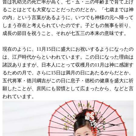
昔は乳幼児の死亡率が高く、七・五・三の年齢まで育て上げ
ることはとても大変なことだったのだとか。「七歳までは神
の内」という言葉があるように、いつでも神様の元へ帰って
しまう存在と考えられていたのです。子どもの無事を祈り、
成長の節目を祝うこと、それが七五三の本来の意味です。
現在のように、11月15日に盛大にお祝いするようになったの
は、江戸時代からといわれています。この日になった理由は
諸説ありますが、日本人にとって収穫月の11月は神に感謝す
るための月で、さらに15日は満月の日にあたるからだとか、
五代将軍・徳川綱吉がこの日に息子・徳松の健康を盛大に祈
願したことが、庶民にも習慣として広まったから、などと言
われています。