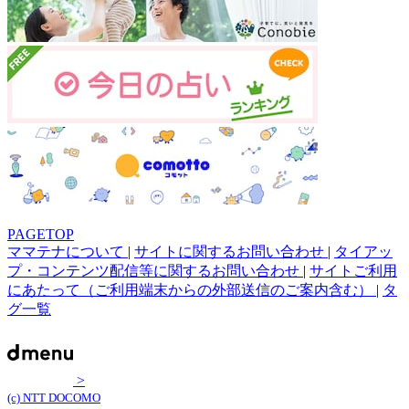
PAGETOP
ママテナについて
|
サイトに関するお問い合わせ
|
タイアッ
プ・コンテンツ配信等に関するお問い合わせ
|
サイトご利用
にあたって（ご利用端末からの外部送信のご案内含む）
|
タ
グ一覧
>
(c) NTT DOCOMO