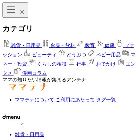
カテゴリ
雑貨・日用品
食品・飲料
教育
健康
ファ
ッション
ビューティ
どうぶつ
ベビー用品
マ
ネー・投資
くらしの相談
行事
おでかけ
エン
タメ
漫画コラム
ママの知りたい情報が集まるアンテナ
ママテナについて
ご利用にあたって
タグ一覧
>
雑貨・日用品