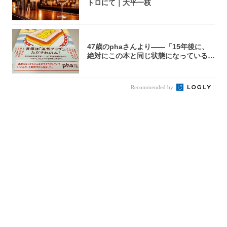
トロにて｜大平一枝
47歳のphaさんより――「15年後に、
絶対にこの本と同じ状態になっている自
信が...
Recommended by