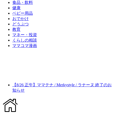
食品・飲料
健康
ベビー用品
おでかけ
どうぶつ
教育
マネー・投資
くらしの相談
ママコマ漫画
【8/26 正午】ママテナ / Merkystyle / ラナーヌ 終了のお
知らせ