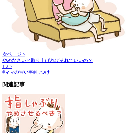
次ページ >
やめなさいと取り上げればそれでいいの？
1
2
>
#
ママの習い事
#
しつけ
関連記事