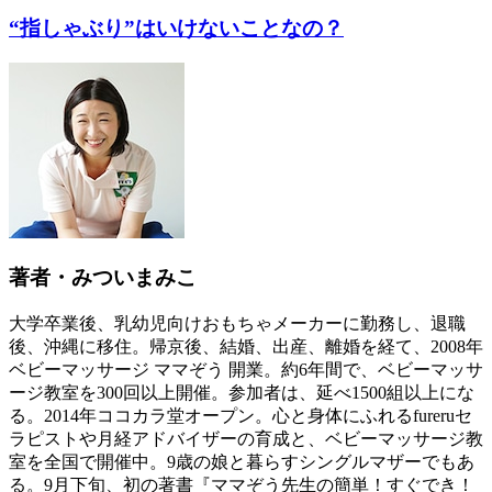
“指しゃぶり”はいけないことなの？
著者・みついまみこ
大学卒業後、乳幼児向けおもちゃメーカーに勤務し、退職
後、沖縄に移住。帰京後、結婚、出産、離婚を経て、2008年
ベビーマッサージ ママぞう 開業。約6年間で、ベビーマッサ
ージ教室を300回以上開催。参加者は、延べ1500組以上にな
る。2014年ココカラ堂オープン。心と身体にふれるfureruセ
ラピストや月経アドバイザーの育成と、ベビーマッサージ教
室を全国で開催中。9歳の娘と暮らすシングルマザーでもあ
る。9月下旬、初の著書『ママぞう先生の簡単！すぐでき！