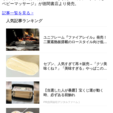
ベビーマッサージ』が徳間書店より発売。
記事一覧を見る >
人気記事ランキング
ユニフレーム『ファイアレイル』発売！
二重遮熱板搭載のロースタイル向け低型
焚き火台
セブン、人気すぎて再々販売→「クソ美
味くね？」「美味すぎる」やっぱこのク
オリティ...
【当選した人が暴露】宝くじ運が動く
時、必ずある前触れ
PR(合同会社デジタルファーム )