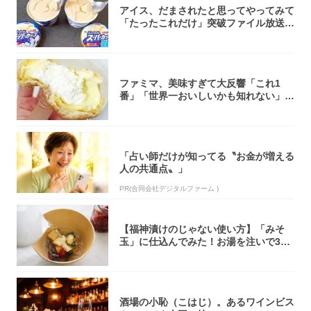
アイス、だまされたと思ってやってみて
「たったこれだけ」突破ファイル放送で
大注目！...
ファミマ、美味すぎて大反響「これ1
番」「世界一おいしいかも知れない」
「飲めそう」
「占い師だけが知ってる〝お金が増える
人の共通点〟」
PR(合同会社デジタルファーム )
【福神漬けのじゃない使い方】「みそ
玉」に仕込んでみた！お湯を注いで30
秒で…朝の...
酒場の小恥（こはじ）。あるワインビス