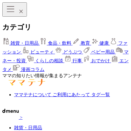
カテゴリ
雑貨・日用品
食品・飲料
教育
健康
ファ
ッション
ビューティ
どうぶつ
ベビー用品
マ
ネー・投資
くらしの相談
行事
おでかけ
エン
タメ
漫画コラム
ママの知りたい情報が集まるアンテナ
ママテナについて
ご利用にあたって
タグ一覧
>
雑貨・日用品