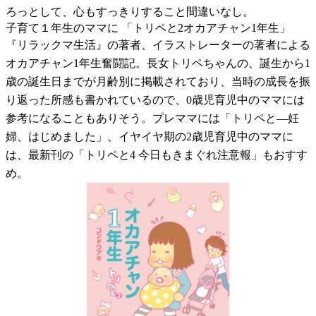
ろっとして、心もすっきりすること間違いなし。
子育て１年生のママに 「トリペと2オカアチャン1年生」
『リラックマ生活』の著者、イラストレーターの著者による
オカアチャン1年生奮闘記。長女トリペちゃんの、誕生から1
歳の誕生日までが月齢別に掲載されており、当時の成長を振
り返った所感も書かれているので、0歳児育児中のママには
参考になることもありそう。プレママには「トリペと―妊
婦、はじめました」、イヤイヤ期の2歳児育児中のママに
は、最新刊の「トリペと4 今日もきまぐれ注意報」もおすす
め。