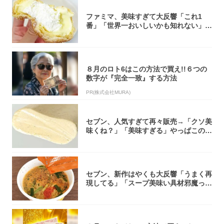
ファミマ、美味すぎて大反響「これ1
番」「世界一おいしいかも知れない」
「飲めそう」
８月のロト6はこの方法で買え!!６つの
数字が『完全一致』する方法
PR(株式会社MURA)
セブン、人気すぎて再々販売→「クソ美
味くね？」「美味すぎる」やっぱこのク
オリティ...
セブン、新作はやくも大反響「うまく再
現してる」「スープ美味い具材邪魔って
くらい美...