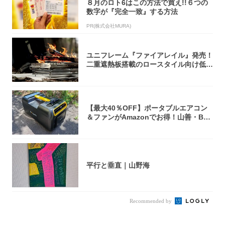
８月のロト6はこの方法で買え!!６つの
数字が『完全一致』する方法
PR(株式会社MURA)
ユニフレーム『ファイアレイル』発売！
二重遮熱板搭載のロースタイル向け低型
焚き火台
【最大40％OFF】ポータブルエアコン
＆ファンがAmazonでお得！山善・Bo
u...
平行と垂直｜山野海
Recommended by