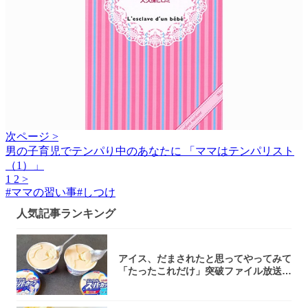
次ページ >
男の子育児でテンパり中のあなたに 「ママはテンパリスト
（1）」
1
2
>
#
ママの習い事
#
しつけ
人気記事ランキング
アイス、だまされたと思ってやってみて
「たったこれだけ」突破ファイル放送で
大注目！...