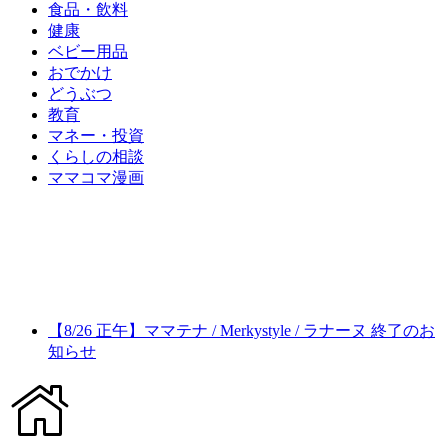
食品・飲料
健康
ベビー用品
おでかけ
どうぶつ
教育
マネー・投資
くらしの相談
ママコマ漫画
【8/26 正午】ママテナ / Merkystyle / ラナーヌ 終了のお
知らせ