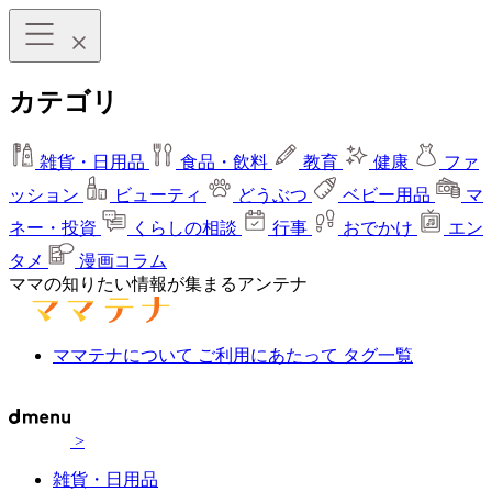
カテゴリ
雑貨・日用品
食品・飲料
教育
健康
ファ
ッション
ビューティ
どうぶつ
ベビー用品
マ
ネー・投資
くらしの相談
行事
おでかけ
エン
タメ
漫画コラム
ママの知りたい情報が集まるアンテナ
ママテナについて
ご利用にあたって
タグ一覧
>
雑貨・日用品