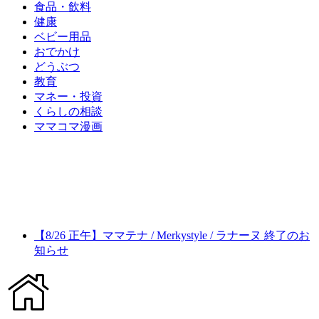
食品・飲料
健康
ベビー用品
おでかけ
どうぶつ
教育
マネー・投資
くらしの相談
ママコマ漫画
【8/26 正午】ママテナ / Merkystyle / ラナーヌ 終了のお
知らせ