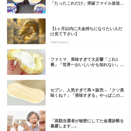
「たったこれだけ」突破ファイル放送で
大注目！...
【1ヶ月以内に大金持ちになりたい人だ
け見て下さい】
PR(Il Sereno)
ファミマ、美味すぎて大反響「これ1
番」「世界一おいしいかも知れない」
「飲めそう」
セブン、人気すぎて再々販売→「クソ美
味くね？」「美味すぎる」やっぱこのク
オリティ...
「高額当選者が秘密にしてた金運診断を
暴露します...」