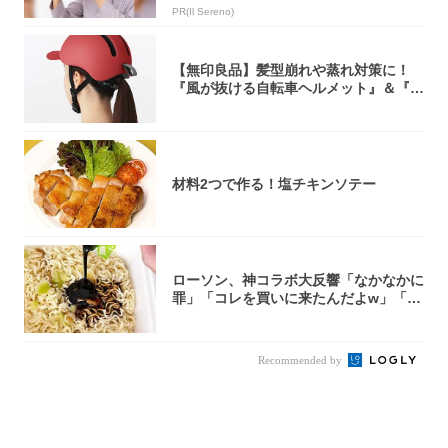
PR(Il Sereno)
【無印良品】髪型崩れや蒸れ対策に！
『風が抜ける自転車ヘルメット』＆『2
0型自転車...
材料2つで作る！塩チキンソテー
ローソン、神コラボ大反響「なかなかに
罪」「コレを買いに来たんだよw」「３
件まわっ...
Recommended by