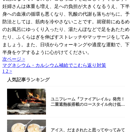
妊婦さんは体重も増え、足への負担が大きくなるうえ、下半
身への血液の循環も悪くなり、乳酸の代謝も落ちがちに。予
防法としては、筋肉を冷やさないことです。就寝前にぬるめ
のお風呂にゆっくり入ったり、湯たんぽなどで足をあたため
たり、ふくらはぎを伸ばすストレッチやマッサージをしてみ
ましょう。また、日頃からウォーキングや適度な運動で、下
半身をケアするように心がけてください。
次ページ >
マグネシウム・カルシウム補給でこむら返り対策
1
2
>
人気記事ランキング
ユニフレーム『ファイアレイル』発売！
二重遮熱板搭載のロースタイル向け低型
焚き火台
アイス、だまされたと思ってやってみて