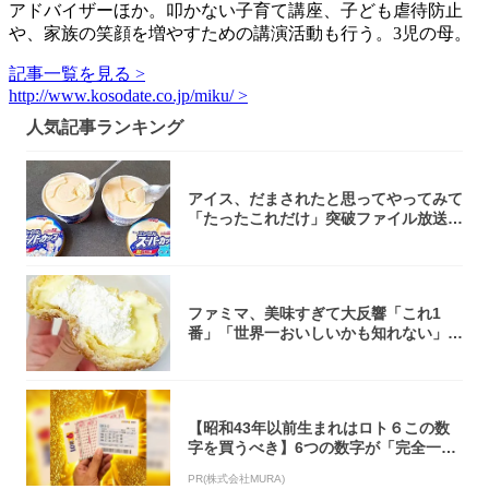
アドバイザーほか。叩かない子育て講座、子ども虐待防止
や、家族の笑顔を増やすための講演活動も行う。3児の母。
記事一覧を見る >
http://www.kosodate.co.jp/miku/ >
人気記事ランキング
アイス、だまされたと思ってやってみて
「たったこれだけ」突破ファイル放送で
大注目！...
ファミマ、美味すぎて大反響「これ1
番」「世界一おいしいかも知れない」
「飲めそう」
【昭和43年以前生まれはロト６この数
字を買うべき】6つの数字が「完全一
致」する方...
PR(株式会社MURA)