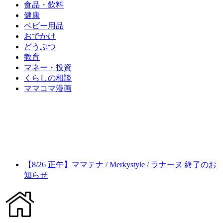
食品・飲料
健康
ベビー用品
おでかけ
どうぶつ
教育
マネー・投資
くらしの相談
ママコマ漫画
【8/26 正午】ママテナ / Merkystyle / ラナーヌ 終了のお
知らせ