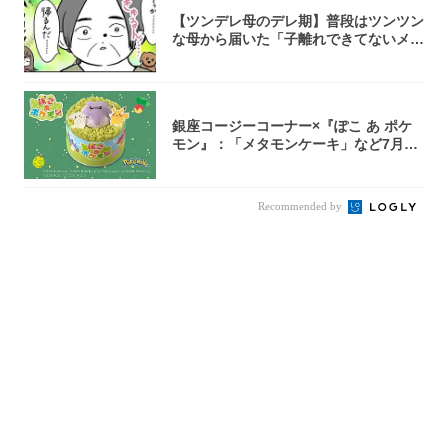
【ツンデレ母のデレ期】普段はツンツン
な母から届いた「子離れできてないメー
ル」が愛...
銀座コージーコーナー×『ぽこ あ ポケ
モン』：「メタモンケーキ」など7月31
日よ...
Recommended by