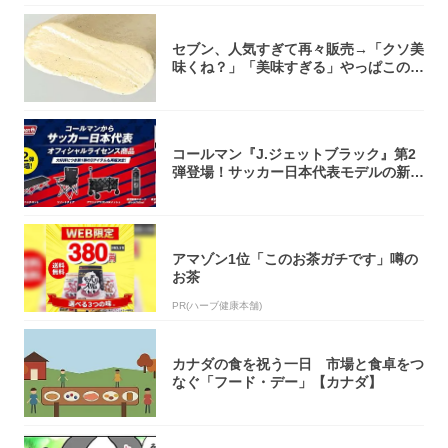
セブン、人気すぎて再々販売→「クソ美
味くね？」「美味すぎる」やっぱこのク
オリティ...
コールマン『J.ジェットブラック』第2
弾登場！サッカー日本代表モデルの新作
5アイ...
アマゾン1位「このお茶ガチです」噂の
お茶
PR(ハーブ健康本舗)
カナダの食を祝う一日 市場と食卓をつ
なぐ「フード・デー」【カナダ】