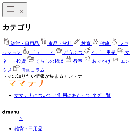
カテゴリ
雑貨・日用品
食品・飲料
教育
健康
ファ
ッション
ビューティ
どうぶつ
ベビー用品
マ
ネー・投資
くらしの相談
行事
おでかけ
エン
タメ
漫画コラム
ママの知りたい情報が集まるアンテナ
ママテナについて
ご利用にあたって
タグ一覧
>
雑貨・日用品