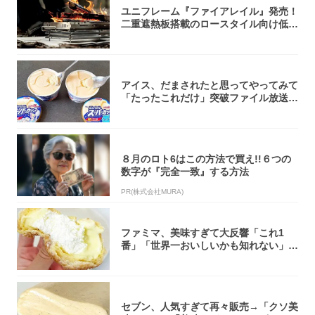
ユニフレーム『ファイアレイル』発売！
二重遮熱板搭載のロースタイル向け低型
焚き火台
アイス、だまされたと思ってやってみて
「たったこれだけ」突破ファイル放送で
大注目！...
８月のロト6はこの方法で買え!!６つの
数字が『完全一致』する方法
PR(株式会社MURA)
ファミマ、美味すぎて大反響「これ1
番」「世界一おいしいかも知れない」
「飲めそう」
セブン、人気すぎて再々販売→「クソ美