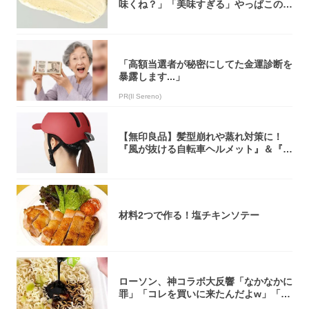
味くね？」「美味すぎる」やっぱこのク
オリティ...
「高額当選者が秘密にしてた金運診断を
暴露します...」
PR(Il Sereno)
【無印良品】髪型崩れや蒸れ対策に！
『風が抜ける自転車ヘルメット』＆『2
0型自転車...
材料2つで作る！塩チキンソテー
ローソン、神コラボ大反響「なかなかに
罪」「コレを買いに来たんだよw」「３
件まわっ...