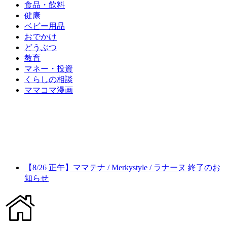
食品・飲料
健康
ベビー用品
おでかけ
どうぶつ
教育
マネー・投資
くらしの相談
ママコマ漫画
【8/26 正午】ママテナ / Merkystyle / ラナーヌ 終了のお
知らせ