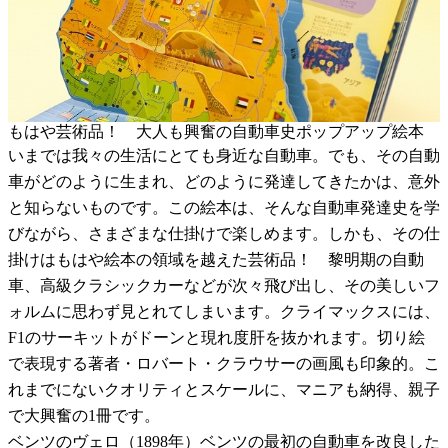
もはや芸術品！ 大人も興奮の自動車史ポップアップ絵本
いまでは我々の生活にとても身近な自動車。でも、その自動
車がどのように生まれ、どのように発達してきたかは、意外
と知らないものです。この絵本は、そんな自動車発達史を学
びながら、さまざまな仕掛けで楽しめます。しかも、その仕
掛けはもはや絵本の領域を越えた芸術品！ 黎明期の自動
車、高級クラシックカーなどが次々飛び出し、その美しいフ
ォルムに思わず見とれてしまいます。クライマックスには、
F1のサーキットがドーンと現れ度肝を抜かれます。切り絵
で表現する著者・ロバート・クラウサーの画風も印象的。こ
れまでにないクオリティとスケールに、マニアも納得、親子
で大興奮の1冊です。
ベンツのヴェロ（1898年）ベンツの最初の自動車を改良した