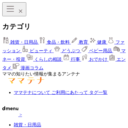
カテゴリ
雑貨・日用品
食品・飲料
教育
健康
ファ
ッション
ビューティ
どうぶつ
ベビー用品
マ
ネー・投資
くらしの相談
行事
おでかけ
エン
タメ
漫画コラム
ママの知りたい情報が集まるアンテナ
ママテナについて
ご利用にあたって
タグ一覧
>
雑貨・日用品