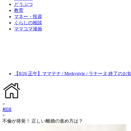
どうぶつ
教育
マネー・投資
くらしの相談
ママコマ漫画
【8/26 正午】ママテナ / Merkystyle / ラナーヌ 終了の
>
相談
>
不倫が発覚！ 正しい離婚の進め方は？