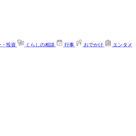
ー・投資
くらしの相談
行事
おでかけ
エンタメ