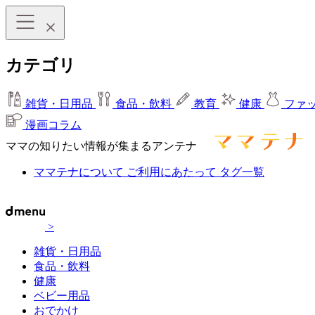
カテゴリ
雑貨・日用品
食品・飲料
教育
健康
ファ
漫画コラム
ママの知りたい情報が集まるアンテナ
ママテナについて
ご利用にあたって
タグ一覧
>
雑貨・日用品
食品・飲料
健康
ベビー用品
おでかけ