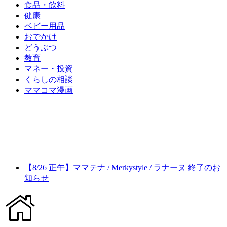
食品・飲料
健康
ベビー用品
おでかけ
どうぶつ
教育
マネー・投資
くらしの相談
ママコマ漫画
【8/26 正午】ママテナ / Merkystyle / ラナーヌ 終了のお
知らせ