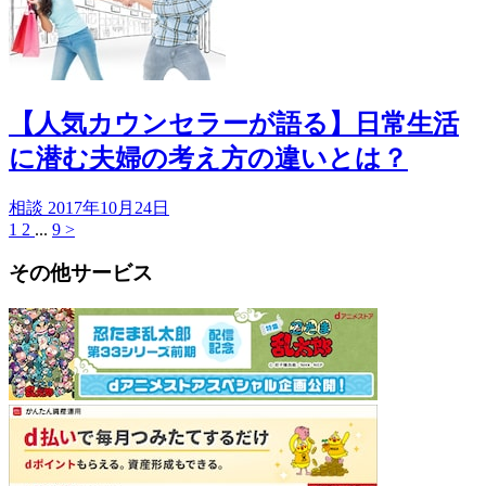
【人気カウンセラーが語る】日常生活
に潜む夫婦の考え方の違いとは？
相談
2017年10月24日
1
2
...
9
>
その他サービス