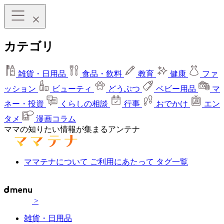
カテゴリ
雑貨・日用品
食品・飲料
教育
健康
ファ
ッション
ビューティ
どうぶつ
ベビー用品
マ
ネー・投資
くらしの相談
行事
おでかけ
エン
タメ
漫画コラム
ママの知りたい情報が集まるアンテナ
ママテナについて
ご利用にあたって
タグ一覧
>
雑貨・日用品