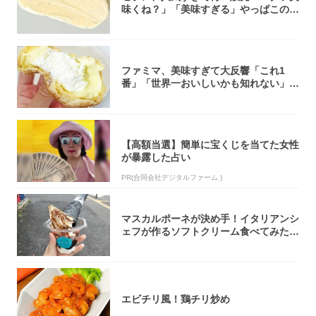
味くね？」「美味すぎる」やっぱこのク
オリティ...
ファミマ、美味すぎて大反響「これ1
番」「世界一おいしいかも知れない」
「飲めそう」
【高額当選】簡単に宝くじを当てた女性
が暴露した占い
PR(合同会社デジタルファーム )
マスカルポーネが決め手！イタリアンシ
ェフが作るソフトクリーム食べてみた!
『ナポリ...
エビチリ風！鶏チリ炒め