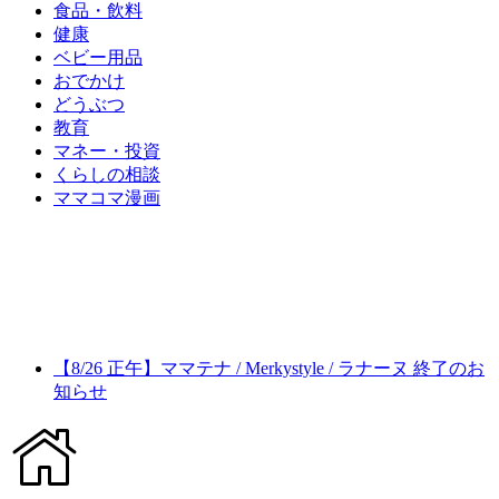
食品・飲料
健康
ベビー用品
おでかけ
どうぶつ
教育
マネー・投資
くらしの相談
ママコマ漫画
【8/26 正午】ママテナ / Merkystyle / ラナーヌ 終了のお
知らせ