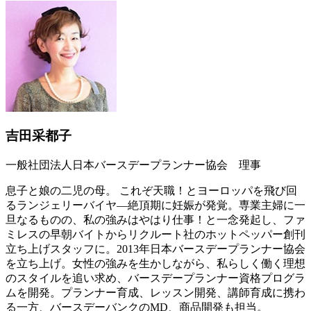
吉田采都子
一般社団法人日本バースデープランナー協会 理事
息子と娘の二児の母。 これぞ天職！とヨーロッパを飛び回
るランジェリーバイヤ―絶頂期に妊娠が発覚。専業主婦に一
旦なるものの、私の強みはやはり仕事！と一念発起し、ファ
ミレスの早朝バイトからリクルート社のホットペッパー創刊
立ち上げスタッフに。2013年日本バースデープランナー協会
を立ち上げ。女性の強みを生かしながら、私らしく働く理想
のスタイルを追い求め、バースデープランナー資格プログラ
ムを開発。プランナー育成、レッスン開発、講師育成に携わ
る一方、バースデーバンクのMD、商品開発も担当。