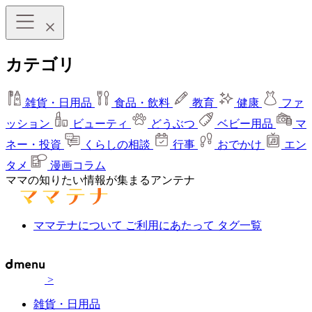
カテゴリ
雑貨・日用品
食品・飲料
教育
健康
ファ
ッション
ビューティ
どうぶつ
ベビー用品
マ
ネー・投資
くらしの相談
行事
おでかけ
エン
タメ
漫画コラム
ママの知りたい情報が集まるアンテナ
ママテナについて
ご利用にあたって
タグ一覧
>
雑貨・日用品