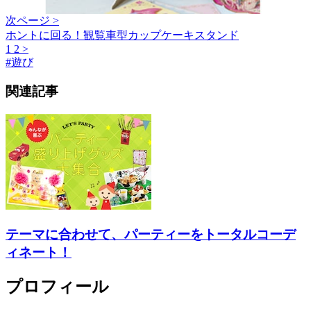
次ページ >
ホントに回る！観覧車型カップケーキスタンド
1
2
>
#
遊び
関連記事
テーマに合わせて、パーティーをトータルコーデ
ィネート！
プロフィール