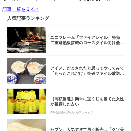
記事一覧を見る >
人気記事ランキング
ユニフレーム『ファイアレイル』発売！
二重遮熱板搭載のロースタイル向け低型
焚き火台
アイス、だまされたと思ってやってみて
「たったこれだけ」突破ファイル放送で
大注目！...
【高額当選】簡単に宝くじを当てた女性
が暴露した占い
PR(合同会社デジタルファーム )
セブン、人気すぎて再々販売→「クソ美