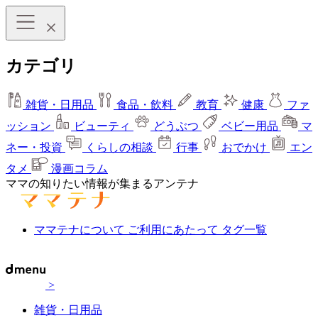
カテゴリ
雑貨・日用品
食品・飲料
教育
健康
ファ
ッション
ビューティ
どうぶつ
ベビー用品
マ
ネー・投資
くらしの相談
行事
おでかけ
エン
タメ
漫画コラム
ママの知りたい情報が集まるアンテナ
ママテナについて
ご利用にあたって
タグ一覧
>
雑貨・日用品