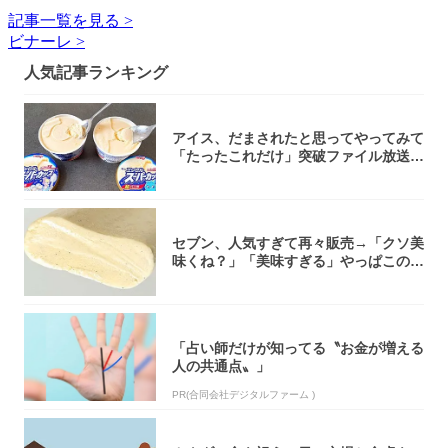
記事一覧を見る >
ビナーレ >
人気記事ランキング
アイス、だまされたと思ってやってみて
「たったこれだけ」突破ファイル放送で
大注目！...
セブン、人気すぎて再々販売→「クソ美
味くね？」「美味すぎる」やっぱこのク
オリティ...
「占い師だけが知ってる〝お金が増える
人の共通点〟」
PR(合同会社デジタルファーム )