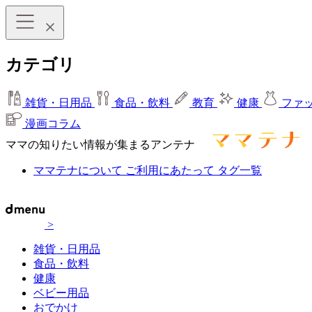
カテゴリ
雑貨・日用品
食品・飲料
教育
健康
ファ
漫画コラム
ママの知りたい情報が集まるアンテナ
ママテナについて
ご利用にあたって
タグ一覧
>
雑貨・日用品
食品・飲料
健康
ベビー用品
おでかけ