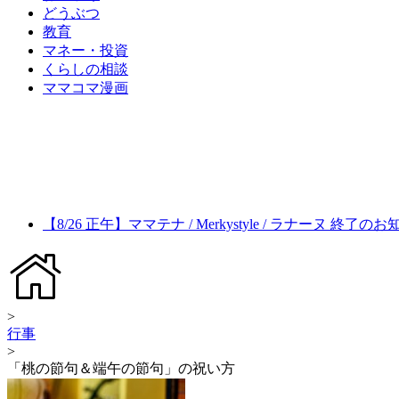
どうぶつ
教育
マネー・投資
くらしの相談
ママコマ漫画
【8/26 正午】ママテナ / Merkystyle / ラナーヌ 終了の
>
行事
>
「桃の節句＆端午の節句」の祝い方