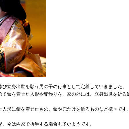
尊び立身出世を願う男の子の行事として定着していきました。
めて鎧を着せた人形や兜飾りを、家の外には、立身出世を祈る
た人形に鎧を着せたもの、鎧や兜だけを飾るものなど様々です
が、今は両家で折半する場合も多いようです。