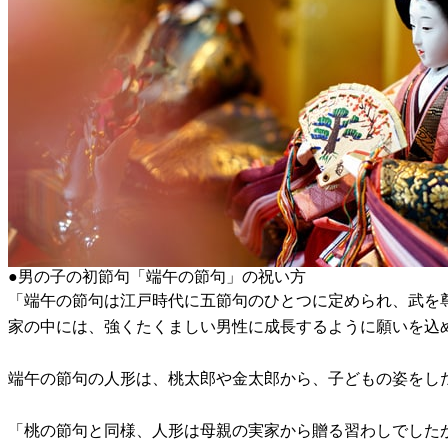
●男の子の初節句「端午の節句」の祝い方
「端午の節句は江戸時代に五節句のひとつに定められ、武を
家の中には、強くたくましい男性に成長するように願いを込
端午の節句の人形は、桃太郎や金太郎から、子どもの姿をし
「桃の節句と同様、人形は母親の実家から贈る習わしでした