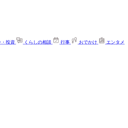
ー・投資
くらしの相談
行事
おでかけ
エンタメ