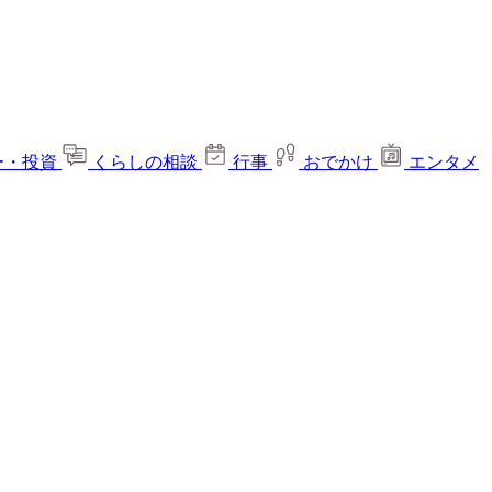
ー・投資
くらしの相談
行事
おでかけ
エンタメ