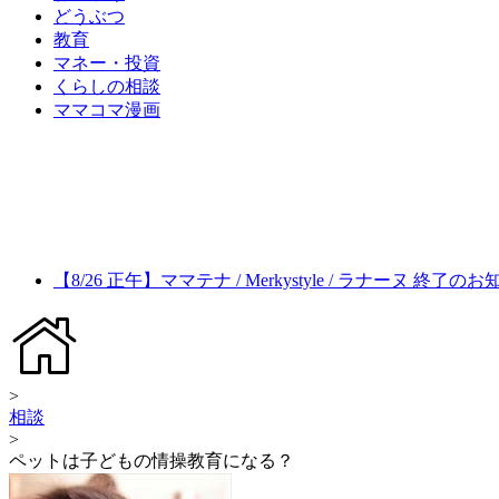
どうぶつ
教育
マネー・投資
くらしの相談
ママコマ漫画
【8/26 正午】ママテナ / Merkystyle / ラナーヌ 終了の
>
相談
>
ペットは子どもの情操教育になる？