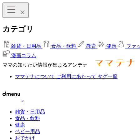
カテゴリ
雑貨・日用品
食品・飲料
教育
健康
ファ
漫画コラム
ママの知りたい情報が集まるアンテナ
ママテナについて
ご利用にあたって
タグ一覧
>
雑貨・日用品
食品・飲料
健康
ベビー用品
おでかけ