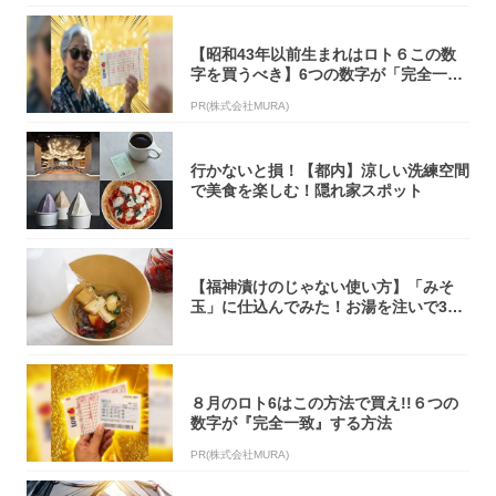
【昭和43年以前生まれはロト６この数
字を買うべき】6つの数字が「完全一
致」する方...
PR(株式会社MURA)
行かないと損！【都内】涼しい洗練空間
で美食を楽しむ！隠れ家スポット
【福神漬けのじゃない使い方】「みそ
玉」に仕込んでみた！お湯を注いで30
秒で…朝の...
８月のロト6はこの方法で買え!!６つの
数字が『完全一致』する方法
PR(株式会社MURA)