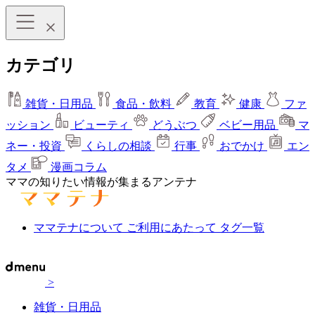
カテゴリ
雑貨・日用品
食品・飲料
教育
健康
ファ
ッション
ビューティ
どうぶつ
ベビー用品
マ
ネー・投資
くらしの相談
行事
おでかけ
エン
タメ
漫画コラム
ママの知りたい情報が集まるアンテナ
ママテナについて
ご利用にあたって
タグ一覧
>
雑貨・日用品