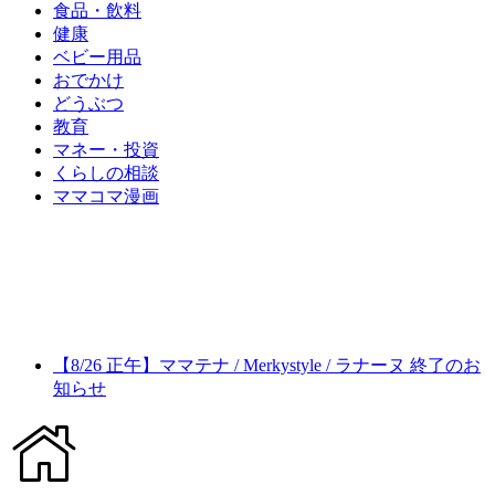
食品・飲料
健康
ベビー用品
おでかけ
どうぶつ
教育
マネー・投資
くらしの相談
ママコマ漫画
【8/26 正午】ママテナ / Merkystyle / ラナーヌ 終了のお
知らせ