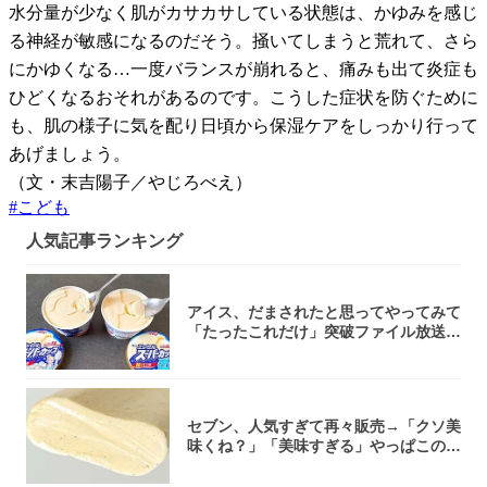
水分量が少なく肌がカサカサしている状態は、かゆみを感じ
る神経が敏感になるのだそう。掻いてしまうと荒れて、さら
にかゆくなる…一度バランスが崩れると、痛みも出て炎症も
ひどくなるおそれがあるのです。こうした症状を防ぐために
も、肌の様子に気を配り日頃から保湿ケアをしっかり行って
あげましょう。
（文・末吉陽子／やじろべえ）
#
こども
人気記事ランキング
アイス、だまされたと思ってやってみて
「たったこれだけ」突破ファイル放送で
大注目！...
セブン、人気すぎて再々販売→「クソ美
味くね？」「美味すぎる」やっぱこのク
オリティ...