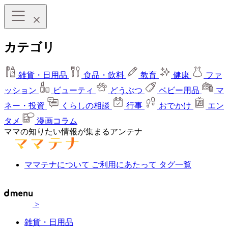
カテゴリ
雑貨・日用品
食品・飲料
教育
健康
ファ
ッション
ビューティ
どうぶつ
ベビー用品
マ
ネー・投資
くらしの相談
行事
おでかけ
エン
タメ
漫画コラム
ママの知りたい情報が集まるアンテナ
ママテナについて
ご利用にあたって
タグ一覧
>
雑貨・日用品