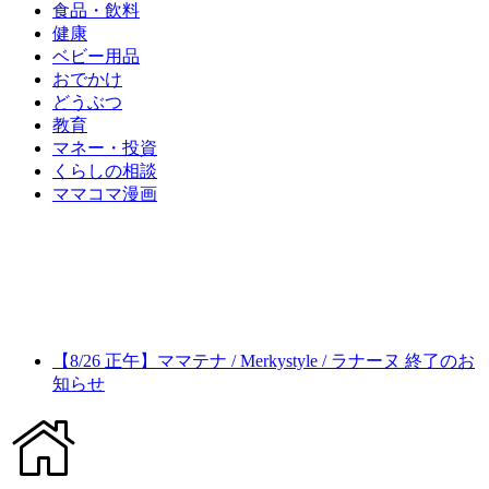
食品・飲料
健康
ベビー用品
おでかけ
どうぶつ
教育
マネー・投資
くらしの相談
ママコマ漫画
【8/26 正午】ママテナ / Merkystyle / ラナーヌ 終了のお
知らせ