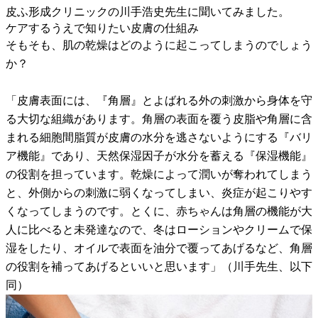
皮ふ形成クリニックの川手浩史先生に聞いてみました。
ケアするうえで知りたい皮膚の仕組み
そもそも、肌の乾燥はどのように起こってしまうのでしょう
か？
「皮膚表面には、『角層』とよばれる外の刺激から身体を守
る大切な組織があります。角層の表面を覆う皮脂や角層に含
まれる細胞間脂質が皮膚の水分を逃さないようにする『バリ
ア機能』であり、天然保湿因子が水分を蓄える『保湿機能』
の役割を担っています。乾燥によって潤いが奪われてしまう
と、外側からの刺激に弱くなってしまい、炎症が起こりやす
くなってしまうのです。とくに、赤ちゃんは角層の機能が大
人に比べると未発達なので、冬はローションやクリームで保
湿をしたり、オイルで表面を油分で覆ってあげるなど、角層
の役割を補ってあげるといいと思います」（川手先生、以下
同）