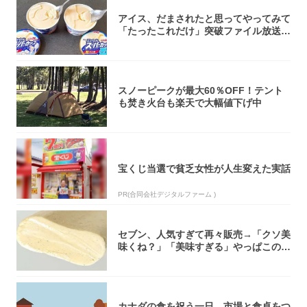
アイス、だまされたと思ってやってみて
「たったこれだけ」突破ファイル放送で
大注目！...
スノーピークが最大60％OFF！テント
も焚き火台も楽天で大幅値下げ中
宝くじ当選で貧乏女性が人生変えた実話
PR(合同会社デジタルファーム )
セブン、人気すぎて再々販売→「クソ美
味くね？」「美味すぎる」やっぱこのク
オリティ...
カナダの食を祝う一日 市場と食卓をつ