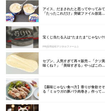
アイス、だまされたと思ってやってみて
「たったこれだけ」突破ファイル放送で
大注目！...
宝くじ当たる人は“たまたま”じゃない?!
PR(合同会社デジタルファーム )
セブン、人気すぎて再々販売→「クソ美
味くね？」「美味すぎる」やっぱこのク
オリティ...
【薬味じゃない食べ方】香りが食欲そそ
る「ミョウガの豚バラ肉巻き」作ってみ
た！辛み...