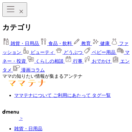
カテゴリ
雑貨・日用品
食品・飲料
教育
健康
ファ
ッション
ビューティ
どうぶつ
ベビー用品
マ
ネー・投資
くらしの相談
行事
おでかけ
エン
タメ
漫画コラム
ママの知りたい情報が集まるアンテナ
ママテナについて
ご利用にあたって
タグ一覧
>
雑貨・日用品