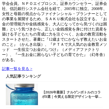
学会会員。ＮＰＯエイプロシス。証券カウンセラー。証券会
社、信託銀行システム会社を経て、2005年に独立。2008年、
女性と母親の視点からファイナンシャル・プランナーとして
の事業を展開するため、ＳＡＫＵ株式会社を設立する。「お
金の管理能力や金銭感覚を、大人になってから気づくのは困
難」という気づきから、正しい金銭感覚を身に付けた資産を
築ける子どもたちの育成に力を注ぐべく、お金の教育活動を
スタートさせた。著書に『12歳までにかならず教えたいお金
のこと』（かんき出版）、『ＰＴＡで大人気のお金教育メソ
ッド 一生役立つお金のしつけ』（メディアファクトリ
ー）、『一生お金に困らない子どもの育てかた』（幻冬舎）
がある。
記事一覧を見る >
人気記事ランキング
【2026年最新】ナルゲンボトルのコラ
ボ5選｜今買える限定デザインを一挙紹
介！