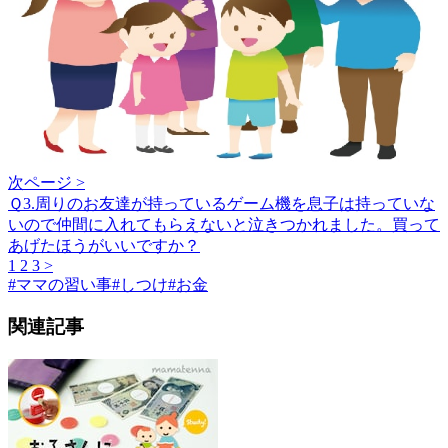
次ページ >
Ｑ3.周りのお友達が持っているゲーム機を息子は持っていな
いので仲間に入れてもらえないと泣きつかれました。買って
あげたほうがいいですか？
1
2
3
>
#
ママの習い事
#
しつけ
#
お金
関連記事