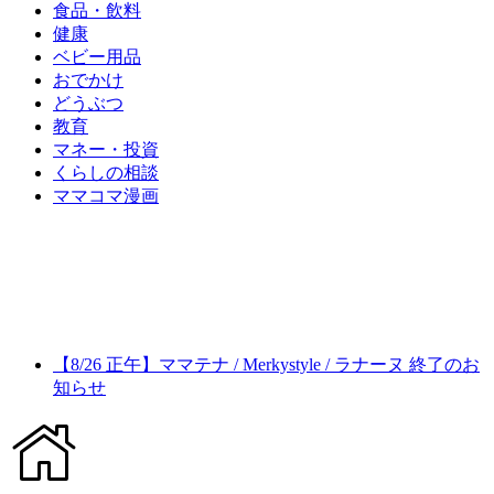
食品・飲料
健康
ベビー用品
おでかけ
どうぶつ
教育
マネー・投資
くらしの相談
ママコマ漫画
【8/26 正午】ママテナ / Merkystyle / ラナーヌ 終了のお
知らせ