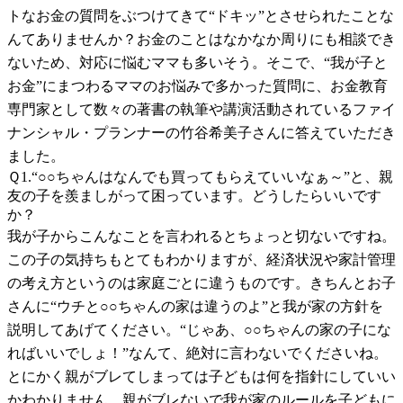
トなお金の質問をぶつけてきて“ドキッ”とさせられたことな
んてありませんか？お金のことはなかなか周りにも相談でき
ないため、対応に悩むママも多いそう。そこで、“我が子と
お金”にまつわるママのお悩みで多かった質問に、お金教育
専門家として数々の著書の執筆や講演活動されているファイ
ナンシャル・プランナーの竹谷希美子さんに答えていただき
ました。
Ｑ1.“○○ちゃんはなんでも買ってもらえていいなぁ～”と、親
友の子を羨ましがって困っています。どうしたらいいです
か？
我が子からこんなことを言われるとちょっと切ないですね。
この子の気持ちもとてもわかりますが、経済状況や家計管理
の考え方というのは家庭ごとに違うものです。きちんとお子
さんに“ウチと○○ちゃんの家は違うのよ”と我が家の方針を
説明してあげてください。“じゃあ、○○ちゃんの家の子にな
ればいいでしょ！”なんて、絶対に言わないでくださいね。
とにかく親がブレてしまっては子どもは何を指針にしていい
かわかりません。親がブレないで我が家のルールを子どもに