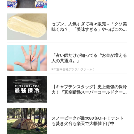
大注目！...
セブン、人気すぎて再々販売→「クソ美
味くね？」「美味すぎる」やっぱこのク
オリティ...
「占い師だけが知ってる〝お金が増える
人の共通点〟」
PR(合同会社デジタルファーム )
【キャプテンスタッグ】史上最強の保冷
力！『真空断熱スーパーコールドクーラ
ーボック...
スノーピークが最大60％OFF！テント
も焚き火台も楽天で大幅値下げ中