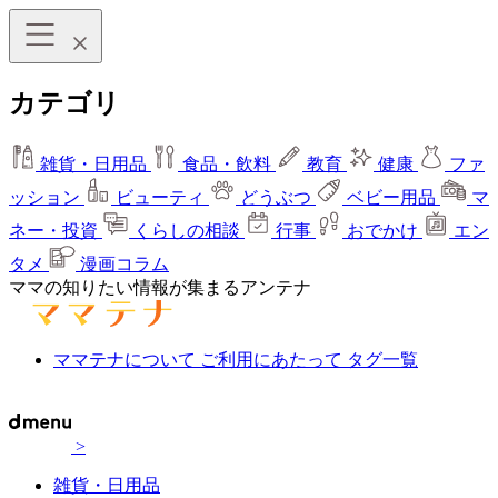
カテゴリ
雑貨・日用品
食品・飲料
教育
健康
ファ
ッション
ビューティ
どうぶつ
ベビー用品
マ
ネー・投資
くらしの相談
行事
おでかけ
エン
タメ
漫画コラム
ママの知りたい情報が集まるアンテナ
ママテナについて
ご利用にあたって
タグ一覧
>
雑貨・日用品