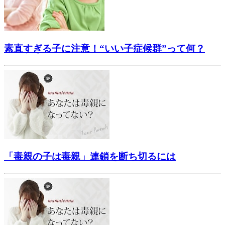
素直すぎる子に注意！“いい子症候群”って何？
「毒親の子は毒親」連鎖を断ち切るには