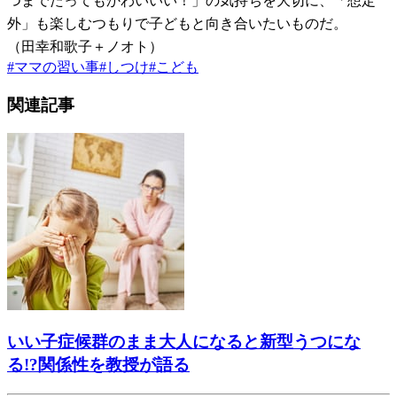
つまでたってもかわいいい！」の気持ちを大切に、「想定
外」も楽しむつもりで子どもと向き合いたいものだ。
（田幸和歌子＋ノオト）
#
ママの習い事
#
しつけ
#
こども
関連記事
いい子症候群のまま大人になると新型うつにな
る!?関係性を教授が語る