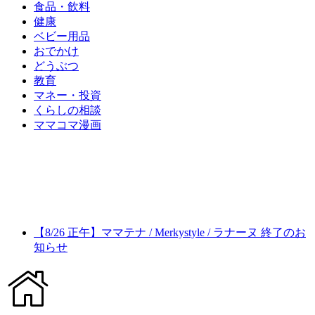
食品・飲料
健康
ベビー用品
おでかけ
どうぶつ
教育
マネー・投資
くらしの相談
ママコマ漫画
【8/26 正午】ママテナ / Merkystyle / ラナーヌ 終了のお
知らせ