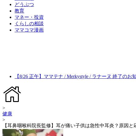
どうぶつ
教育
マネー・投資
くらしの相談
ママコマ漫画
【8/26 正午】ママテナ / Merkystyle / ラナーヌ 終了の
>
健康
>
【耳鼻咽喉科院長監修】耳が痛い子供は急性中耳炎？原因と