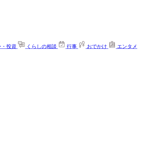
ー・投資
くらしの相談
行事
おでかけ
エンタメ