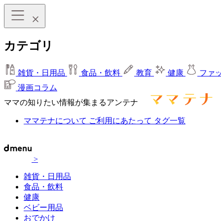
カテゴリ
雑貨・日用品
食品・飲料
教育
健康
ファ
漫画コラム
ママの知りたい情報が集まるアンテナ
ママテナについて
ご利用にあたって
タグ一覧
>
雑貨・日用品
食品・飲料
健康
ベビー用品
おでかけ