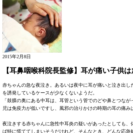
2015年2月8日
【耳鼻咽喉科院長監修】耳が痛い子供は
赤ちゃんの急な夜泣き。あるいは夜中に耳が痛いと泣き出し
を誘発しているケースが少なくないようだ。
「鼓膜の奥にある中耳は、耳管という管でのどや鼻とつなが
児は免疫力が低いですし、風邪の治りかけの時期の耳の痛み
夜泣きする赤ちゃんに急性中耳炎の疑いがあったとしても、
ば特に慌ててしまいそうだけれど、そんなとき、どんな応急