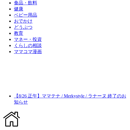
食品・飲料
健康
ベビー用品
おでかけ
どうぶつ
教育
マネー・投資
くらしの相談
ママコマ漫画
【8/26 正午】ママテナ / Merkystyle / ラナーヌ 終了のお
知らせ