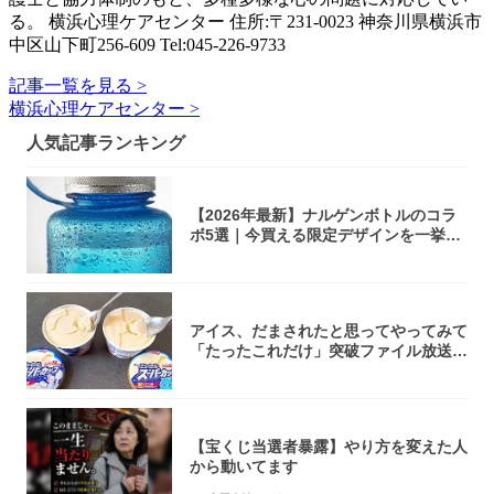
る。 横浜心理ケアセンター 住所:〒231-0023 神奈川県横浜市
中区山下町256-609 Tel:045-226-9733
記事一覧を見る >
横浜心理ケアセンター >
人気記事ランキング
【2026年最新】ナルゲンボトルのコラ
ボ5選｜今買える限定デザインを一挙紹
介！
アイス、だまされたと思ってやってみて
「たったこれだけ」突破ファイル放送で
大注目！...
【宝くじ当選者暴露】やり方を変えた人
から動いてます