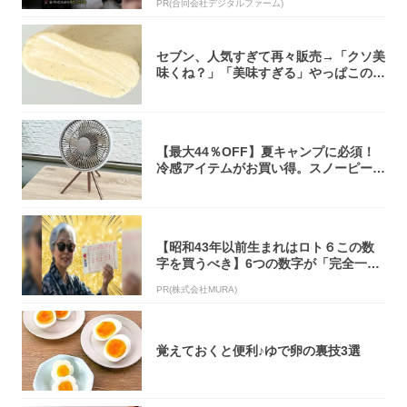
PR(合同会社デジタルファーム)
セブン、人気すぎて再々販売→「クソ美
味くね？」「美味すぎる」やっぱこのク
オリティ...
【最大44％OFF】夏キャンプに必須！
冷感アイテムがお買い得。スノーピー
ク・ロゴ...
【昭和43年以前生まれはロト６この数
字を買うべき】6つの数字が「完全一
致」する方...
PR(株式会社MURA)
覚えておくと便利♪ゆで卵の裏技3選