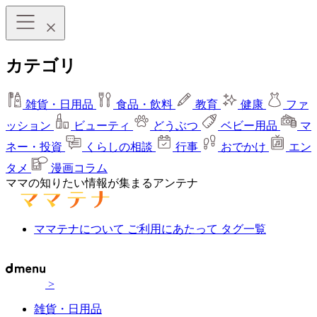
カテゴリ
雑貨・日用品
食品・飲料
教育
健康
ファ
ッション
ビューティ
どうぶつ
ベビー用品
マ
ネー・投資
くらしの相談
行事
おでかけ
エン
タメ
漫画コラム
ママの知りたい情報が集まるアンテナ
ママテナについて
ご利用にあたって
タグ一覧
>
雑貨・日用品