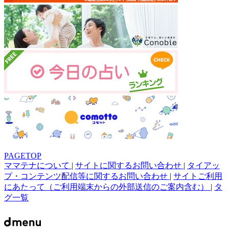
PAGETOP
ママテナについて
|
サイトに関するお問い合わせ
|
タイアッ
プ・コンテンツ配信等に関するお問い合わせ
|
サイトご利用
にあたって（ご利用端末からの外部送信のご案内含む）
|
タ
グ一覧