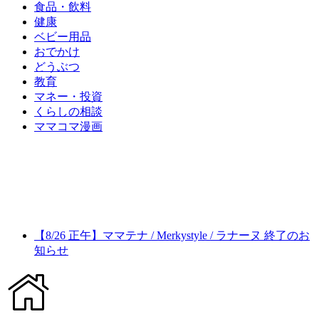
食品・飲料
健康
ベビー用品
おでかけ
どうぶつ
教育
マネー・投資
くらしの相談
ママコマ漫画
【8/26 正午】ママテナ / Merkystyle / ラナーヌ 終了のお
知らせ