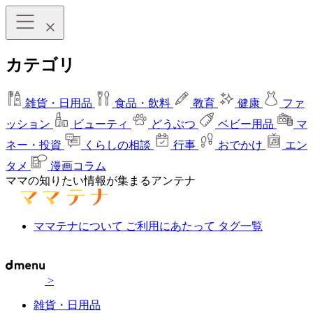
カテゴリ
雑貨・日用品
食品・飲料
教育
健康
ファ
ッション
ビューティ
どうぶつ
ベビー用品
マ
ネー・投資
くらしの相談
行事
おでかけ
エン
タメ
漫画コラム
ママの知りたい情報が集まるアンテナ
ママテナについて
ご利用にあたって
タグ一覧
>
雑貨・日用品