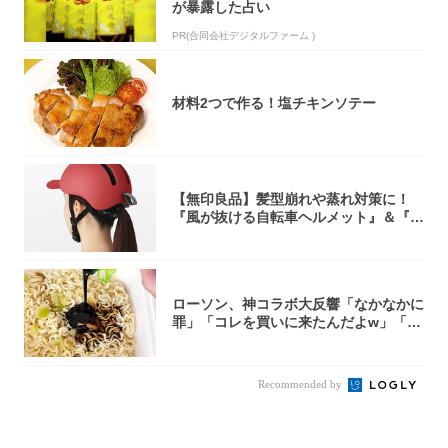
が暴露した占い
PR(合同会社デジタルファーム )
材料2つで作る！塩チキンソテー
【無印良品】髪型崩れや蒸れ対策に！
『風が抜ける自転車ヘルメット』＆『2
0型自転車...
ローソン、神コラボ大反響「なかなかに
罪」「コレを買いに来たんだよw」「３
件まわっ...
Recommended by