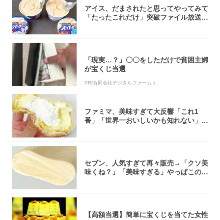
アイス、だまされたと思ってやってみて
「たったこれだけ」突破ファイル放送で
大注目！...
「現実…？」〇〇をしただけで貧困主婦
が宝くじ当選
PR(合同会社デジタルファーム )
ファミマ、美味すぎて大反響「これ1
番」「世界一おいしいかも知れない」
「飲めそう」
セブン、人気すぎて再々販売→「クソ美
味くね？」「美味すぎる」やっぱこのク
オリティ...
【高額当選】簡単に宝くじを当てた女性